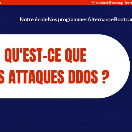
p
Notre école
Nos programmes
Alternance
Bootc
Reconversion en cybersécu
Découvrir Redsup
Accompagneme
Intégrer Redsup
Bac+2 Tech
Partenariat avec Cisco et Stormshield : une doubl
Bac+3 Admini
Mastère Européen Expert I
Nos Actualités
Mastère Européen – Spécialisé 
Bachelor Européen – C
Bac — Tec
Bac+3 — A