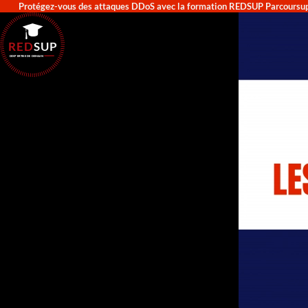
Protégez-vous des attaques DDoS avec la formation REDSUP Parcoursu
RED
SUP
L'EXPERTISE DE DEMAIN