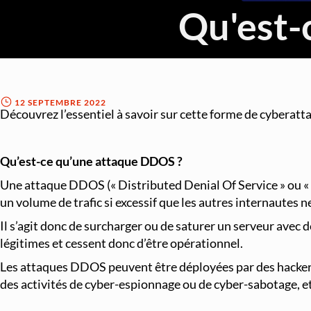
Qu'est-
À l’image des ransomwares, les attaques DDOS font partie 
fonctionnent suivant un principe difficilement parable. Si 
12 SEPTEMBRE 2022
Découvrez l’essentiel à savoir sur cette forme de cyberatt
Qu’est-ce qu’une attaque DDOS ?
Une attaque DDOS (« Distributed Denial Of Service » ou « 
un volume de trafic si excessif que les autres internautes n
Il s’agit donc de surcharger ou de saturer un serveur avec
légitimes et cessent donc d’être opérationnel.
Les attaques DDOS peuvent être déployées par des hackers p
des activités de cyber-espionnage ou de cyber-sabotage, et