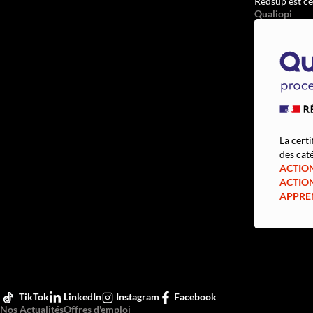
Redsup est ce
Qualiopi
La certi
des caté
ACTIO
ACTIO
APPRE
TikTok
LinkedIn
Instagram
Facebook
Nos Actualités
Offres d'emploi