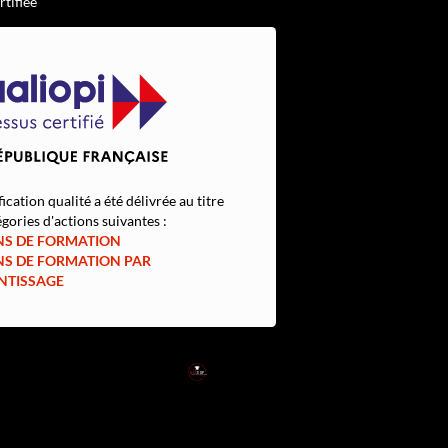
rtifiée
fication qualité a été délivrée au titre
gories d'actions suivantes :
NS DE FORMATION
NS DE FORMATION PAR
NTISSAGE
RED
SUP
L'EXPERTISE DE DEMAIN