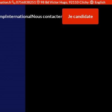
0756838251
98 Bd Victor Hugo, 92110 Clichy
English
amp
International
Nous contacter
Je candidate
rité : trouvez le parcours adapté à votre objectif
nt à la recherche d'alternance
F5 AWAF (Application Web Application Firewall)
Venir étudier à Redsup
nicien supérieur système et réseau
Nos partenaires
Microsoft Office 365
e reconnaissance prestigieuse
strateur d’infrastructures sécurisées
Types de contrats
F5 LTM (Local Traffic Manager)
T en Cybersécurité et Haute Disponibilité Niveau 7
Exploitation des équipements de sécurité
en Conception et Déploiement de Solutions IA - Niveau 7
Analyste SOC (Niveau Initiation)
hargé de Développement Commercial - Niveau 6
Certification Cisco CCNA
hnicien Support IT & Cybersécurité
Administration Linux Avancée
dministrateur Cloud & DevSecOps
Sécurité des Réseaux d'Entreprise
Analyste SOC Niveau Initiation