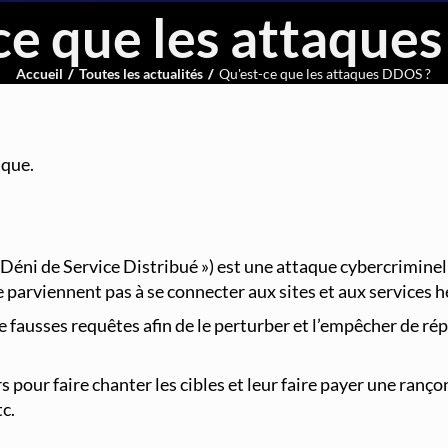
ce que les attaque
Accueil
Toutes les actualités
Qu'est-ce que les attaques DDOS ?
des principales menaces cyber-sécuritaires à craindre. Tou
vous faites du télétravail ou si vous proposez des services 
aque.
Déni de Service Distribué ») est une attaque cybercriminel
e parviennent pas à se connecter aux sites et aux services h
 de fausses requêtes afin de le perturber et l’empêcher de 
our faire chanter les cibles et leur faire payer une rançon
c.