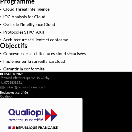
Programme
Architecture et Sécurité Cloud
▪ Cloud Threat Intelligence
▪ IOC Analysis for Cloud
Migration et Gestion Infrastructure Cloud
▪ Cycle de l'Intelligence Cloud
Conteneurisation Docker et Kubernetes
▪ Protocoles STIX/TAXII
Intégration Continue et Déploiement Continu (
▪ Architecture résiliente et conforme
Objectifs
Infrastructure as Code avec Terraform et Ans
▪ Concevoir des architectures cloud sécurisées
Automatisation Réseau avec Python
▪ Implémenter la surveillance cloud
Software-Defined Networking (SDN) et SD
▪ Garantir la conformité
REDSUP © 2026
Supervision et Observabilité Réseau
98 Bd Victor Hugo, 92110 Clichy
0756838251
Redsup est certifiée
Qualiopi