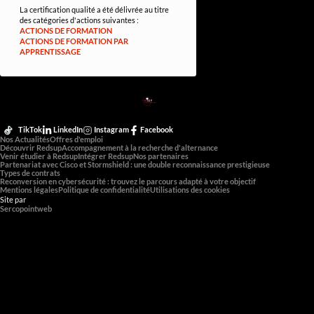
La certification qualité a été délivrée au titre
des catégories d'actions suivantes :
ACTIONS DE FORMATION
ACTIONS DE FORMATION PAR
APPRENTISSAGE
RED
SUP
L'EXPERTISE DE DEMAIN
TikTok
LinkedIn
Instagram
Facebook
Nos Actualités
Offres d'emploi
Découvrir Redsup
Accompagnement à la recherche d'alternance
Venir étudier à Redsup
Intégrer Redsup
Nos partenaires
Partenariat avec Cisco et Stormshield : une double reconnaissance prestigieuse
Types de contrats
Reconversion en cybersécurité : trouvez le parcours adapté à votre objectif
Mentions légales
Politique de confidentialité
Utilisations des cookies
Site par
Sercopointweb