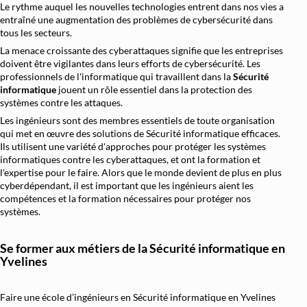
Le rythme auquel les nouvelles technologies entrent dans nos vies a
entraîné une augmentation des problèmes de cybersécurité dans
Architecture et Sécurité Cloud
tous les secteurs.
Migration et Gestion Infrastructure Cloud
La menace croissante des cyberattaques signifie que les entreprises
doivent être vigilantes dans leurs efforts de cybersécurité. Les
Conteneurisation Docker et Kubernetes
professionnels de l'informatique qui travaillent dans la
Sécurité
Intégration Continue et Déploiement Continu (
informatique
jouent un rôle essentiel dans la protection des
systèmes contre les attaques.
Infrastructure as Code avec Terraform et Ans
Les ingénieurs sont des membres essentiels de toute organisation
qui met en œuvre des solutions de Sécurité informatique efficaces.
Automatisation Réseau avec Python
Ils utilisent une variété d'approches pour protéger les systèmes
Software-Defined Networking (SDN) et SD
informatiques contre les cyberattaques, et ont la formation et
l'expertise pour le faire. Alors que le monde devient de plus en plus
Supervision et Observabilité Réseau
cyberdépendant, il est important que les ingénieurs aient les
compétences et la formation nécessaires pour protéger nos
systèmes.
Se former aux métiers de la Sécurité informatique en
Yvelines
Faire une école d’ingénieurs en Sécurité informatique en Yvelines