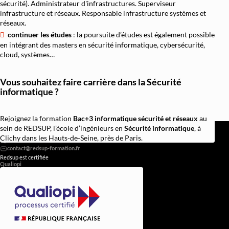
sécurité). Administrateur d'infrastructures. Superviseur
infrastructure et réseaux. Responsable infrastructure systèmes et
réseaux.
continuer les études
: la poursuite d’études est également possible
en intégrant des masters en sécurité informatique, cybersécurité,
cloud, systèmes…
Vous souhaitez faire carrière dans la Sécurité
informatique ?
Rejoignez la formation
Bac+3 informatique sécurité et réseaux
au
REDSUP © 2026
sein de REDSUP, l’école d’ingénieurs en
Sécurité informatique
, à
98 Bd Victor Hugo, 92110 Clichy
Clichy dans les Hauts-de-Seine, près de Paris.
0756838251
Redsup est certifiée
Qualiopi