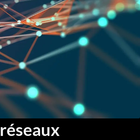
Threat Hunting et Investigation Forensique
Réponse aux Incidents et Crisis Management
Fondamentaux Cloud AWS et Azure
Architecture et Sécurité Cloud
Migration et Gestion Infrastructure Cloud
Conteneurisation Docker et Kubernetes
Intégration Continue et Déploiement Continu (CI/CD)
Infrastructure as Code avec Terraform et Ansible
Automatisation Réseau avec Python
 réseaux
Software-Defined Networking (SDN) et SD-WAN