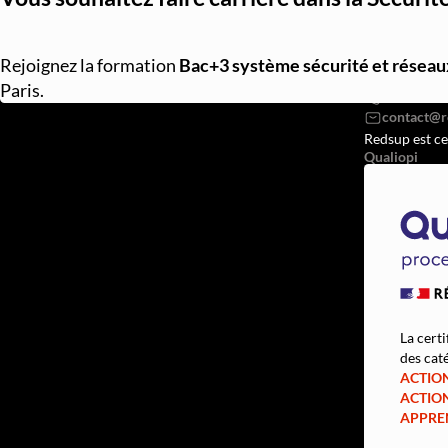
REDSUP © 2
Rejoignez la formation
Bac+3 système sécurité et réseau
98 Bd Vict
Paris.
07568382
Redsup est ce
Qualiopi
La certi
des caté
ACTIO
ACTIO
APPRE