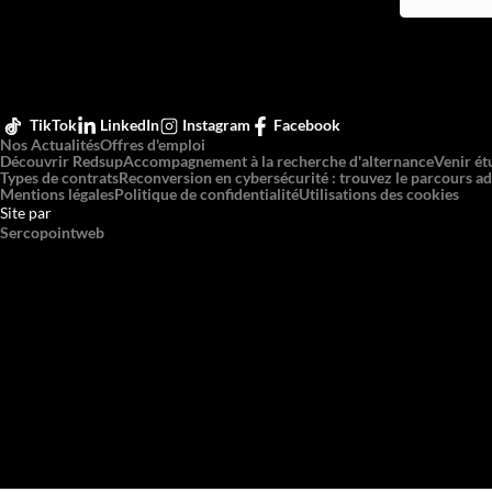
TikTok
LinkedIn
Instagram
Facebook
Nos Actualités
Offres d'emploi
Découvrir Redsup
Accompagnement à la recherche d'alternance
Venir ét
Types de contrats
Reconversion en cybersécurité : trouvez le parcours ad
Mentions légales
Politique de confidentialité
Utilisations des cookies
Site par
Sercopointweb