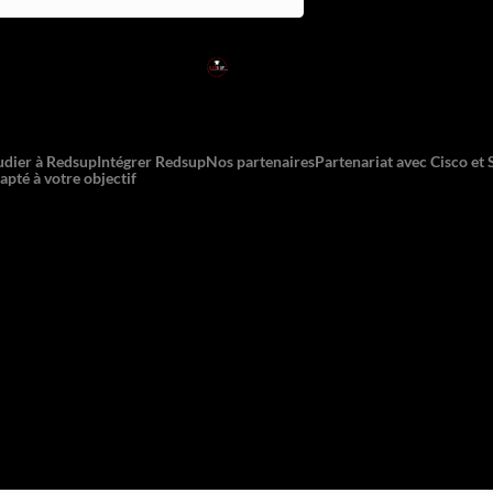
RED
SUP
L'EXPERTISE DE DEMAIN
udier à Redsup
Intégrer Redsup
Nos partenaires
Partenariat avec Cisco et
apté à votre objectif