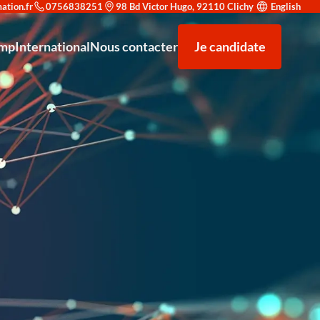
0756838251
98 Bd Victor Hugo, 92110 Clichy
English
amp
International
Nous contacter
Je candidate
rité : trouvez le parcours adapté à votre objectif
nt à la recherche d'alternance
F5 AWAF (Application Web Application Firewall)
Venir étudier à Redsup
nicien supérieur système et réseau
Nos partenaires
Microsoft Office 365
e reconnaissance prestigieuse
strateur d’infrastructures sécurisées
Types de contrats
F5 LTM (Local Traffic Manager)
T en Cybersécurité et Haute Disponibilité Niveau 7
Exploitation des équipements de sécurité
en Conception et Déploiement de Solutions IA - Niveau 7
Analyste SOC (Niveau Initiation)
hargé de Développement Commercial - Niveau 6
Certification Cisco CCNA
hnicien Support IT & Cybersécurité
Administration Linux Avancée
dministrateur Cloud & DevSecOps
Sécurité des Réseaux d'Entreprise
Analyste SOC Niveau Initiation