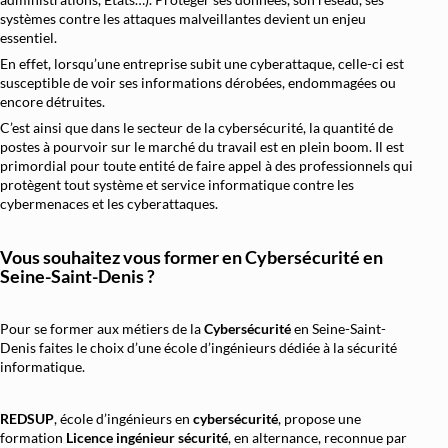
systèmes contre les attaques malveillantes devient un enjeu
Architecture et Sécurité Cloud
essentiel.
Migration et Gestion Infrastructure Cloud
En effet, lorsqu’une entreprise subit une cyberattaque, celle-ci est
susceptible de voir ses informations dérobées, endommagées ou
Conteneurisation Docker et Kubernetes
encore détruites.
C’est ainsi que dans le secteur de la cybersécurité, la quantité de
Intégration Continue et Déploiement Continu (
postes à pourvoir sur le marché du travail est en plein boom. Il est
Infrastructure as Code avec Terraform et Ans
primordial pour toute entité de faire appel à des professionnels qui
protègent tout système et service informatique contre les
Automatisation Réseau avec Python
cybermenaces et les cyberattaques.
Software-Defined Networking (SDN) et SD
Vous souhaitez vous former en
Cybersécurité en
Supervision et Observabilité Réseau
Seine-Saint-Denis ?
Pour se former aux métiers de la
Cybersécurité
en Seine-Saint-
Denis faites le choix d’une école d’ingénieurs dédiée à la sécurité
informatique.
REDSUP
, école d’ingénieurs en
cybersécurité
, propose une
formation
Licence ingénieur sécurité
, en alternance, reconnue par