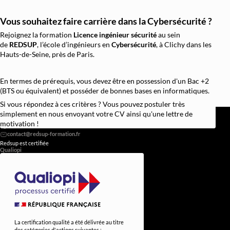
Vous souhaitez faire carrière dans la Cybersécurité ?
Rejoignez la formation
Licence ingénieur sécurité
au sein
de
REDSUP
, l’école d’ingénieurs en
Cybersécurité
, à Clichy dans les
Hauts-de-Seine, près de Paris.
En termes de prérequis, vous devez être en possession d'un Bac +2
(BTS ou équivalent) et posséder de bonnes bases en informatiques.
Si vous répondez à ces critères ? Vous pouvez postuler très
REDSUP © 2026
simplement en nous envoyant votre CV ainsi qu'une lettre de
98 Bd Victor Hugo, 92110 Clichy
motivation !
0756838251
Redsup est certifiée
Qualiopi
La certification qualité a été délivrée au titre
des catégories d'actions suivantes :