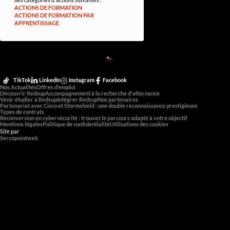
ACTIONS DE FORMATION
ACTIONS DE FORMATION PAR
APPRENTISSAGE
RED
SUP
L'EXPERTISE DE DEMAIN
TikTok
LinkedIn
Instagram
Facebook
Nos Actualités
Offres d'emploi
Découvrir Redsup
Accompagnement à la recherche d'alternance
Venir étudier à Redsup
Intégrer Redsup
Nos partenaires
Partenariat avec Cisco et Stormshield : une double reconnaissance prestigieuse
Types de contrats
Reconversion en cybersécurité : trouvez le parcours adapté à votre objectif
Mentions légales
Politique de confidentialité
Utilisations des cookies
Site par
Sercopointweb