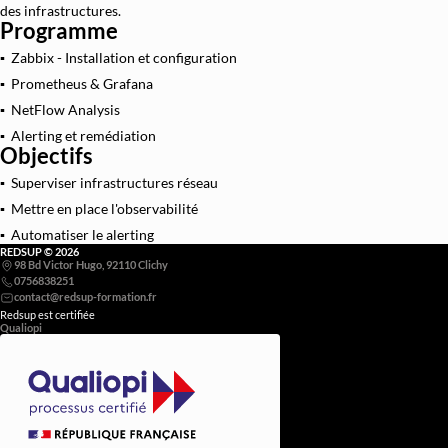
des infrastructures.
Programme
Architecture et Sécurité Cloud
▪ Zabbix - Installation et configuration
Migration et Gestion Infrastructure Cloud
▪ Prometheus & Grafana
Conteneurisation Docker et Kubernetes
▪ NetFlow Analysis
Intégration Continue et Déploiement Continu (
▪ Alerting et remédiation
Objectifs
Infrastructure as Code avec Terraform et Ans
▪ Superviser infrastructures réseau
Automatisation Réseau avec Python
▪ Mettre en place l'observabilité
Software-Defined Networking (SDN) et SD
▪ Automatiser le alerting
REDSUP © 2026
Supervision et Observabilité Réseau
98 Bd Victor Hugo, 92110 Clichy
0756838251
Redsup est certifiée
Qualiopi