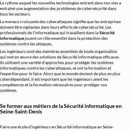
Le rythme auquel les nouvelles technologies entrent dans nos vies a
entraîné une augmentation des problèmes de cybersécurité dans
Architecture et Sécurité Cloud
tous les secteurs.
Migration et Gestion Infrastructure Cloud
La menace croissante des cyberattaques signifie que les entreprises
doivent être vigilantes dans leurs efforts de cybersécurité. Les
Conteneurisation Docker et Kubernetes
professionnels de l'informatique qui travaillent dans la
Sécurité
Intégration Continue et Déploiement Continu (
informatique
jouent un rôle essentiel dans la protection des
systèmes contre les attaques.
Infrastructure as Code avec Terraform et Ans
Les ingénieurs sont des membres essentiels de toute organisation
qui met en œuvre des solutions de Sécurité informatique efficaces.
Automatisation Réseau avec Python
Ils utilisent une variété d'approches pour protéger les systèmes
Software-Defined Networking (SDN) et SD
informatiques contre les cyberattaques, et ont la formation et
l'expertise pour le faire. Alors que le monde devient de plus en plus
Supervision et Observabilité Réseau
cyberdépendant, il est important que les ingénieurs aient les
compétences et la formation nécessaires pour protéger nos
systèmes.
Se former aux métiers de la Sécurité informatique en
Seine-Saint-Denis
Faire une école d’ingénieurs en Sécurité informatique en Seine-