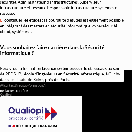
sécurité). Administrateur d'infrastructures. Superviseur
infrastructure et réseaux. Responsable infrastructure systèmes et
réseaux.
continuer les études
: la poursuite d’études est également possible
en intégrant des masters en sécurité informatique, cybersécurité,
cloud, systèmes…
Vous souhaitez faire carrière dans la Sécurité
informatique ?
Rejoignez la formation
Licence système sécurité et réseaux
au sein
REDSUP © 2026
de REDSUP, l’école d’ingénieurs en
Sécurité informatique
, à Clichy
98 Bd Victor Hugo, 92110 Clichy
dans les Hauts-de-Seine, près de Paris.
0756838251
Redsup est certifiée
Qualiopi