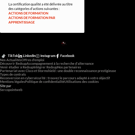
La certification qualité a été délivrée au titre
des catégories d'actions suivantes :
ACTIONS DE FORMATION
ACTIONS DE FORMATION PAR
APPRENTISSAGE
RED
SUP
L'EXPERTISE DE DEMAIN
TikTok
LinkedIn
Instagram
Facebook
Nos Actualités
Offres d'emploi
Découvrir Redsup
Accompagnement à la recherche d'alternance
Venir étudier à Redsup
Intégrer Redsup
Nos partenaires
Partenariat avec Cisco et Stormshield : une double reconnaissance prestigieuse
Types de contrats
Reconversion en cybersécurité : trouvez le parcours adapté à votre objectif
Mentions légales
Politique de confidentialité
Utilisations des cookies
Site par
Sercopointweb