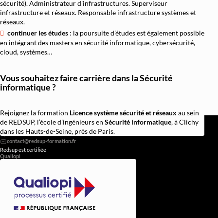
sécurité). Administrateur d'infrastructures. Superviseur
infrastructure et réseaux. Responsable infrastructure systèmes et
réseaux.
continuer les études
: la poursuite d’études est également possible
en intégrant des masters en sécurité informatique, cybersécurité,
cloud, systèmes…
Vous souhaitez faire carrière dans la Sécurité
informatique ?
Rejoignez la formation
Licence système sécurité et réseaux
au sein
REDSUP © 2026
de REDSUP, l’école d’ingénieurs en
Sécurité informatique
, à Clichy
98 Bd Victor Hugo, 92110 Clichy
dans les Hauts-de-Seine, près de Paris.
0756838251
Redsup est certifiée
Qualiopi