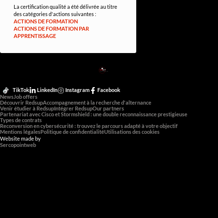
La certification qualité a été délivrée au titre
des catégories d'actions suivantes :
ACTIONS DE FORMATION
ACTIONS DE FORMATION PAR
APPRENTISSAGE
RED
SUP
L'EXPERTISE DE DEMAIN
TikTok
LinkedIn
Instagram
Facebook
News
Job offers
Découvrir Redsup
Accompagnement à la recherche d'alternance
Venir étudier à Redsup
Intégrer Redsup
Our partners
Partenariat avec Cisco et Stormshield : une double reconnaissance prestigieuse
Types de contrats
Reconversion en cybersécurité : trouvez le parcours adapté à votre objectif
Mentions légales
Politique de confidentialité
Utilisations des cookies
Website made by
Sercopointweb