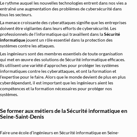
Le rythme auquel les nouvelles technologies entrent dans nos vies a
Architecture et Sécurité Cloud
entraîné une augmentation des problèmes de cybersécurité dans
tous les secteurs.
Migration et Gestion Infrastructure C
La menace croissante des cyberattaques signifie que les entreprises
Conteneurisation Docker et Kuberne
doivent être vigilantes dans leurs efforts de cybersécurité. Les
professionnels de l'informatique qui travaillent dans la
Sécurité
Intégration Continue et Déploiement Conti
informatique
jouent un rôle essentiel dans la protection des
systèmes contre les attaques.
Infrastructure as Code avec Terraform et
Les ingénieurs sont des membres essentiels de toute organisation
Automatisation Réseau avec Pyth
qui met en œuvre des solutions de Sécurité informatique efficaces.
Ils utilisent une variété d'approches pour protéger les systèmes
Software-Defined Networking (SDN) et
informatiques contre les cyberattaques, et ont la formation et
Supervision et Observabilité Rése
l'expertise pour le faire. Alors que le monde devient de plus en plus
cyberdépendant, il est important que les ingénieurs aient les
compétences et la formation nécessaires pour protéger nos
systèmes.
Se former aux métiers de la Sécurité informatique en
Seine-Saint-Denis
Faire une école d’ingénieurs en Sécurité informatique en Seine-