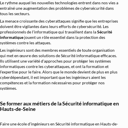
Le rythme auquel les nouvelles technologies entrent dans nos vies a
Architecture et Sécurité Cloud
entraîné une augmentation des problèmes de cybersécurité dans
tous les secteurs.
Migration et Gestion Infrastructure C
La menace croissante des cyberattaques signifie que les entreprises
Conteneurisation Docker et Kuberne
doivent être vigilantes dans leurs efforts de cybersécurité. Les
professionnels de l'informatique qui travaillent dans la
Sécurité
Intégration Continue et Déploiement Conti
informatique
jouent un rôle essentiel dans la protection des
systèmes contre les attaques.
Infrastructure as Code avec Terraform et
Les ingénieurs sont des membres essentiels de toute organisation
Automatisation Réseau avec Pyth
qui met en œuvre des solutions de Sécurité informatique efficaces.
Ils utilisent une variété d'approches pour protéger les systèmes
Software-Defined Networking (SDN) et
informatiques contre les cyberattaques, et ont la formation et
Supervision et Observabilité Rése
l'expertise pour le faire. Alors que le monde devient de plus en plus
cyberdépendant, il est important que les ingénieurs aient les
compétences et la formation nécessaires pour protéger nos
systèmes.
Se former aux métiers de la Sécurité informatique en
Hauts-de-Seine
Faire une école d’ingénieurs en Sécurité informatique en Hauts-de-