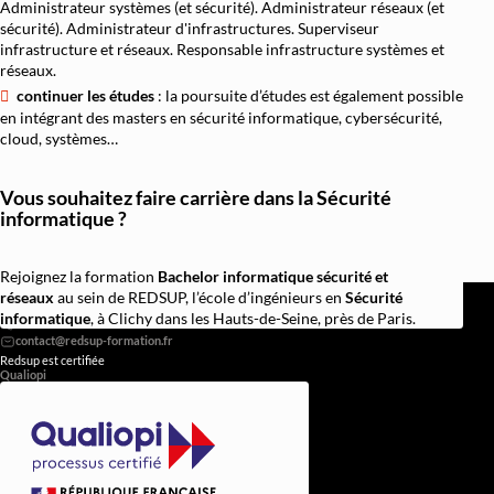
Administrateur systèmes (et sécurité). Administrateur réseaux (et
sécurité). Administrateur d'infrastructures. Superviseur
infrastructure et réseaux. Responsable infrastructure systèmes et
réseaux.
continuer les études
: la poursuite d’études est également possible
en intégrant des masters en sécurité informatique, cybersécurité,
cloud, systèmes…
Vous souhaitez faire carrière dans la Sécurité
informatique ?
Rejoignez la formation
Bachelor informatique sécurité et
REDSUP © 2026
réseaux
au sein de REDSUP, l’école d’ingénieurs en
Sécurité
98 Bd Victor Hugo, 92110 Clichy
informatique
, à Clichy dans les Hauts-de-Seine, près de Paris.
0756838251
Redsup est certifiée
Qualiopi