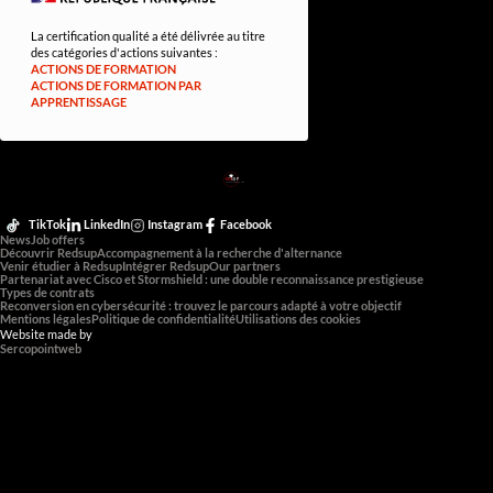
La certification qualité a été délivrée au titre
des catégories d'actions suivantes :
ACTIONS DE FORMATION
ACTIONS DE FORMATION PAR
APPRENTISSAGE
RED
SUP
L'EXPERTISE DE DEMAIN
TikTok
LinkedIn
Instagram
Facebook
News
Job offers
Découvrir Redsup
Accompagnement à la recherche d'alternance
Venir étudier à Redsup
Intégrer Redsup
Our partners
Partenariat avec Cisco et Stormshield : une double reconnaissance prestigieuse
Types de contrats
Reconversion en cybersécurité : trouvez le parcours adapté à votre objectif
Mentions légales
Politique de confidentialité
Utilisations des cookies
Website made by
Sercopointweb