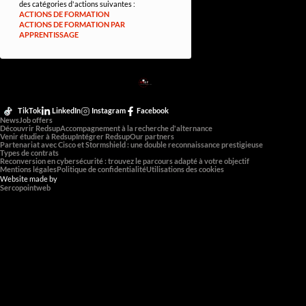
des catégories d'actions suivantes :
ACTIONS DE FORMATION
ACTIONS DE FORMATION PAR
APPRENTISSAGE
RED
SUP
L'EXPERTISE DE DEMAIN
TikTok
LinkedIn
Instagram
Facebook
News
Job offers
Découvrir Redsup
Accompagnement à la recherche d'alternance
Venir étudier à Redsup
Intégrer Redsup
Our partners
Partenariat avec Cisco et Stormshield : une double reconnaissance prestigieuse
Types de contrats
Reconversion en cybersécurité : trouvez le parcours adapté à votre objectif
Mentions légales
Politique de confidentialité
Utilisations des cookies
Website made by
Sercopointweb