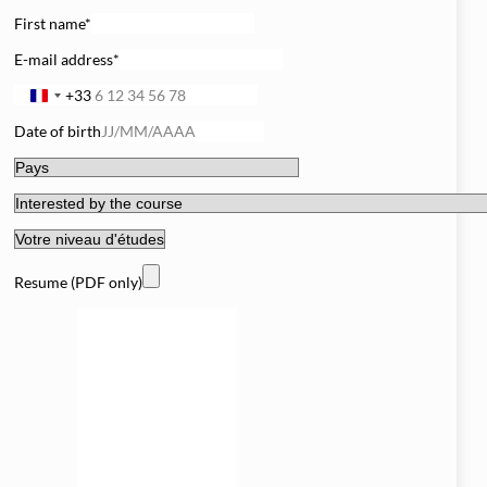
Architecture 
First name*
Migration et Gesti
E-mail address*
Conteneurisation 
+33
France
+33
Intégration Continue et
Date of birth
Infrastructure as Code
Automatisation 
Software-Defined Net
Supervision et 
Resume (PDF only)