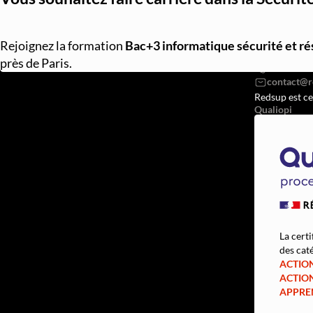
REDSUP © 2
Rejoignez la formation
Bac+3 informatique sécurité et r
98 Bd Vict
près de Paris.
07568382
Redsup est ce
Qualiopi
La certi
des caté
ACTIO
ACTIO
APPRE