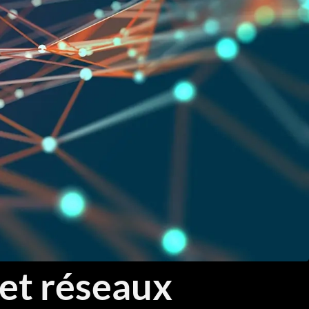
Threat Hunting et Investigation Forensique
Réponse aux Incidents et Crisis Management
Fondamentaux Cloud AWS et Azure
Architecture et Sécurité Cloud
Migration et Gestion Infrastructure Cloud
Conteneurisation Docker et Kubernetes
Intégration Continue et Déploiement Continu (CI/CD)
Infrastructure as Code avec Terraform et Ansible
Automatisation Réseau avec Python
 et réseaux
Software-Defined Networking (SDN) et SD-WAN