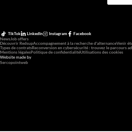
TikTok
LinkedIn
Instagram
Facebook
News
Job offers
Découvrir Redsup
Accompagnement à la recherche d'alternance
Venir ét
Types de contrats
Reconversion en cybersécurité : trouvez le parcours ad
Mentions légales
Politique de confidentialité
Utilisations des cookies
Website made by
Sercopointweb