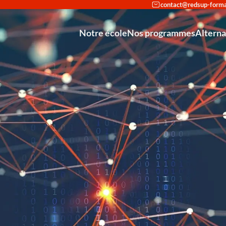
Notre école
Nos programmes
Altern
Reconversi
Déco
Int
Partenariat avec Cisco et Stormshie
Mastère Europ
Mastère Européen
Bachelo