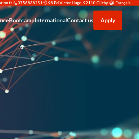
0756838251
98 Bd Victor Hugo, 92110 Clichy
Français
ance
Bootcamp
International
Contact us
Apply
on en cybersécurité : trouvez le parcours adapté à votre objectif
uvrir Redsup
Accompagnement à la recherche d'alternance
F5 AWAF (Application Web Application Firewall)
Venir étudier à Redsup
égrer Redsup
Bac+2 Technicien supérieur système et réseau
Our partners
Microsoft Office 365
ld : une double reconnaissance prestigieuse
Bac+3 Administrateur d’infrastructures sécurisées
Types de contrats
F5 LTM (Local Traffic Manager)
éen Expert IT en Cybersécurité et Haute Disponibilité Niveau 7 CEC
News
Exploitation des équipements de sécurité
 – Spécialisé en Conception et Déploiement de Solutions IA - Niveau 7
Analyste SOC (Niveau Initiation)
r Européen – Chargé de Développement Commercial - Niveau 6
Certification Cisco CCNA
Bac — Technicien Support IT &amp; Cybersécurité
Administration Linux Avancée
Administrateur Cloud & DevSecOps
Sécurité des Réseaux d'Entreprise
Analyste SOC Niveau Initiation