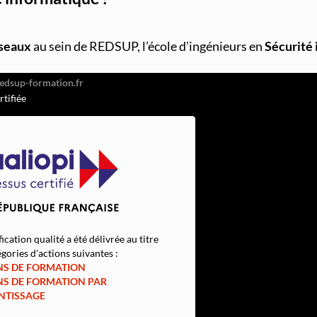
026
éseaux
au sein de REDSUP, l’école d’ingénieurs en
Sécurité
or Hugo, 92110 Clichy
51
rtifiée
fication qualité a été délivrée au titre
gories d'actions suivantes :
NS DE FORMATION
NS DE FORMATION PAR
NTISSAGE