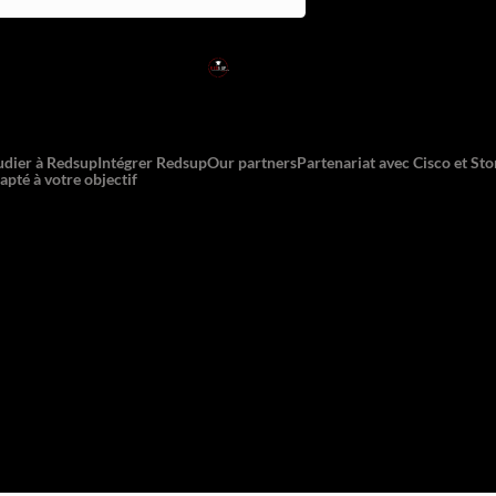
RED
SUP
L'EXPERTISE DE DEMAIN
udier à Redsup
Intégrer Redsup
Our partners
Partenariat avec Cisco et St
apté à votre objectif