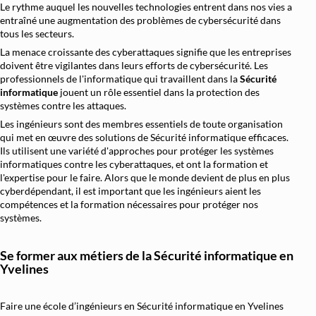
Le rythme auquel les nouvelles technologies entrent dans nos vies a
Architecture et Sécurité Cloud
entraîné une augmentation des problèmes de cybersécurité dans
tous les secteurs.
Migration et Gestion Infrastructure C
La menace croissante des cyberattaques signifie que les entreprises
Conteneurisation Docker et Kuberne
doivent être vigilantes dans leurs efforts de cybersécurité. Les
professionnels de l'informatique qui travaillent dans la
Sécurité
Intégration Continue et Déploiement Conti
informatique
jouent un rôle essentiel dans la protection des
systèmes contre les attaques.
Infrastructure as Code avec Terraform et
Les ingénieurs sont des membres essentiels de toute organisation
Automatisation Réseau avec Pyth
qui met en œuvre des solutions de Sécurité informatique efficaces.
Ils utilisent une variété d'approches pour protéger les systèmes
Software-Defined Networking (SDN) et
informatiques contre les cyberattaques, et ont la formation et
Supervision et Observabilité Rése
l'expertise pour le faire. Alors que le monde devient de plus en plus
cyberdépendant, il est important que les ingénieurs aient les
compétences et la formation nécessaires pour protéger nos
systèmes.
Se former aux métiers de la Sécurité informatique en
Yvelines
Faire une école d’ingénieurs en Sécurité informatique en Yvelines