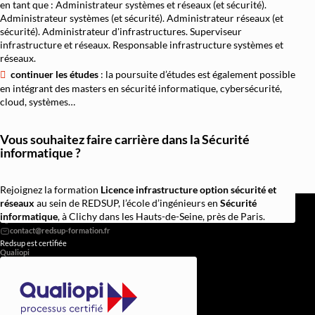
en tant que : Administrateur systèmes et réseaux (et sécurité).
Administrateur systèmes (et sécurité). Administrateur réseaux (et
sécurité). Administrateur d'infrastructures. Superviseur
infrastructure et réseaux. Responsable infrastructure systèmes et
réseaux.
continuer les études
: la poursuite d’études est également possible
en intégrant des masters en sécurité informatique, cybersécurité,
cloud, systèmes…
Vous souhaitez faire carrière dans la Sécurité
informatique ?
Rejoignez la formation
Licence infrastructure option sécurité et
REDSUP © 2026
réseaux
au sein de REDSUP, l’école d’ingénieurs en
Sécurité
98 Bd Victor Hugo, 92110 Clichy
informatique
, à Clichy dans les Hauts-de-Seine, près de Paris.
0756838251
Redsup est certifiée
Qualiopi