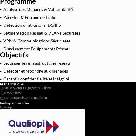
Programme
Architecture et Sécurité Cloud
▪ Analyse des Menaces & Vulnérabilités
Migration et Gestion Infrastructure C
▪ Pare-feu & Filtrage de Trafic
▪ Détection d'Intrusions IDS/IPS
Conteneurisation Docker et Kuberne
▪ Segmentation Réseau & VLANs Sécurisés
Intégration Continue et Déploiement Conti
▪ VPN & Communications Sécurisées
Infrastructure as Code avec Terraform et
▪ Durcissement Équipements Réseau
Objectifs
Automatisation Réseau avec Pyth
▪ Sécuriser les infrastructures réseau
Software-Defined Networking (SDN) et
▪ Détecter et répondre aux menaces
Supervision et Observabilité Rése
▪ Garantir confidentialité et intégrité
REDSUP © 2026
98 Bd Victor Hugo, 92110 Clichy
0756838251
Redsup est certifiée
Qualiopi