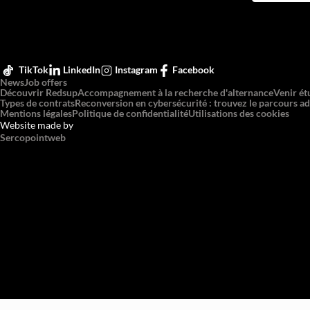
TikTok
LinkedIn
Instagram
Facebook
News
Job offers
Découvrir Redsup
Accompagnement à la recherche d'alternance
Venir ét
Types de contrats
Reconversion en cybersécurité : trouvez le parcours ad
Mentions légales
Politique de confidentialité
Utilisations des cookies
Website made by
Sercopointweb