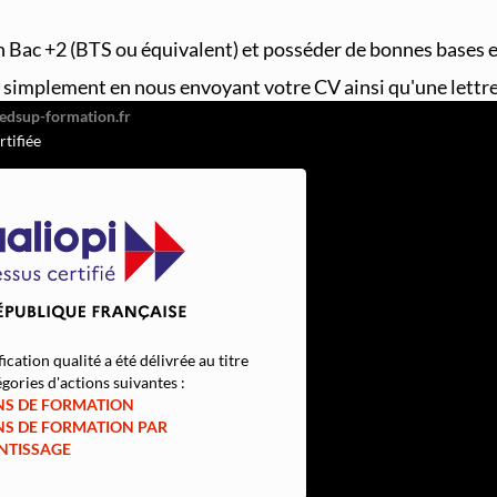
n Bac +2 (BTS ou équivalent) et posséder de bonnes bases 
026
or Hugo, 92110 Clichy
s simplement en nous envoyant votre CV ainsi qu'une lettre
51
rtifiée
fication qualité a été délivrée au titre
gories d'actions suivantes :
NS DE FORMATION
NS DE FORMATION PAR
NTISSAGE