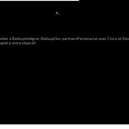
RED
SUP
L'EXPERTISE DE DEMAIN
udier à Redsup
Intégrer Redsup
Our partners
Partenariat avec Cisco et St
apté à votre objectif