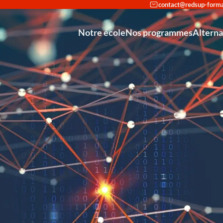
Notre école
Nos programmes
Altern
Reconversi
Déco
Int
Partenariat avec Cisco et Stormshie
Mastère Europ
Mastère Européen
Bachelo