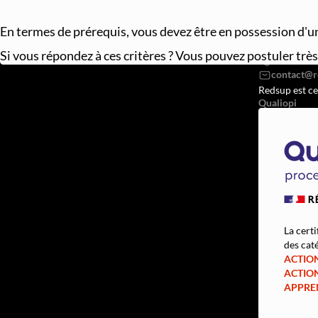
En termes de prérequis, vous devez être en possession d'u
REDSUP © 2
98 Bd Vict
Si vous répondez à ces critères ? Vous pouvez postuler trè
07568382
Redsup est ce
Qualiopi
La certi
des caté
ACTIO
ACTIO
APPRE