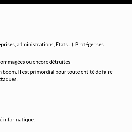
Supervision et Observabilité Réseau
eprises, administrations, Etats…). Protéger ses
endommagées ou encore détruites.
in boom. Il est primordial pour toute entité de faire
ttaques.
té informatique.