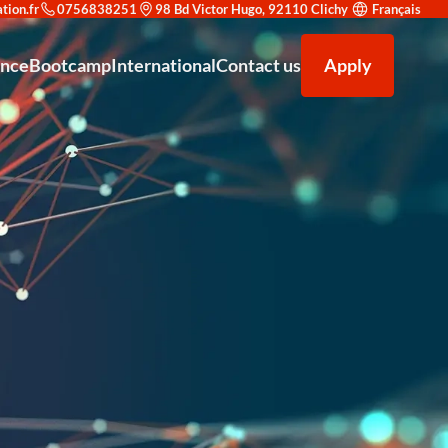
0756838251
98 Bd Victor Hugo, 92110 Clichy
Français
ance
Bootcamp
International
Contact us
Apply
on en cybersécurité : trouvez le parcours adapté à votre objectif
uvrir Redsup
Accompagnement à la recherche d'alternance
F5 AWAF (Application Web Application Firewall)
Venir étudier à Redsup
égrer Redsup
Bac+2 Technicien supérieur système et réseau
Our partners
Microsoft Office 365
ld : une double reconnaissance prestigieuse
Bac+3 Administrateur d’infrastructures sécurisées
Types de contrats
F5 LTM (Local Traffic Manager)
éen Expert IT en Cybersécurité et Haute Disponibilité Niveau 7 CEC
News
Exploitation des équipements de sécurité
 – Spécialisé en Conception et Déploiement de Solutions IA - Niveau 7
Analyste SOC (Niveau Initiation)
r Européen – Chargé de Développement Commercial - Niveau 6
Certification Cisco CCNA
Bac — Technicien Support IT &amp; Cybersécurité
Administration Linux Avancée
Administrateur Cloud & DevSecOps
Sécurité des Réseaux d'Entreprise
Analyste SOC Niveau Initiation