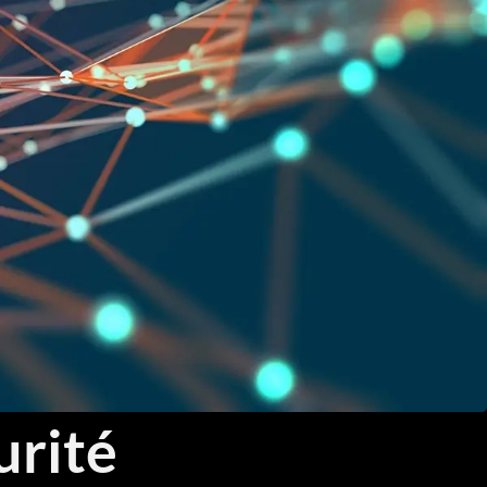
Threat Hunting et Investigation Forensique
Réponse aux Incidents et Crisis Management
Fondamentaux Cloud AWS et Azure
Architecture et Sécurité Cloud
Migration et Gestion Infrastructure Cloud
Conteneurisation Docker et Kubernetes
Intégration Continue et Déploiement Continu (CI/CD)
Infrastructure as Code avec Terraform et Ansible
Automatisation Réseau avec Python
urité
Software-Defined Networking (SDN) et SD-WAN