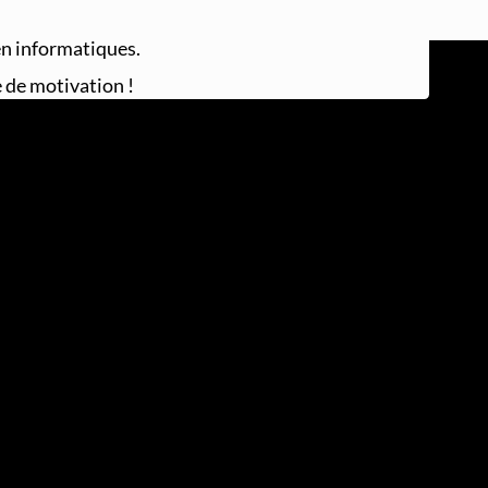
en informatiques.
 de motivation !