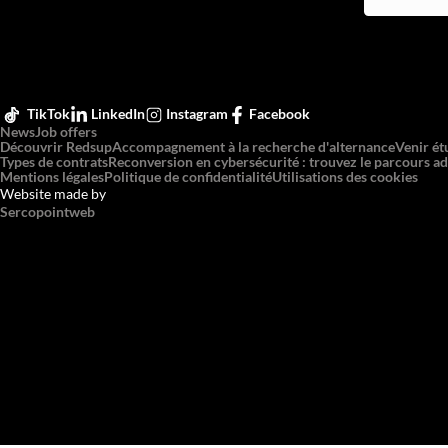
TikTok
LinkedIn
Instagram
Facebook
News
Job offers
Découvrir Redsup
Accompagnement à la recherche d'alternance
Venir ét
Types de contrats
Reconversion en cybersécurité : trouvez le parcours ad
Mentions légales
Politique de confidentialité
Utilisations des cookies
Website made by
Sercopointweb