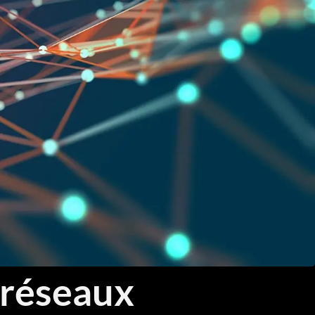
Threat Hunting et Investigation Forensique
Réponse aux Incidents et Crisis Management
Fondamentaux Cloud AWS et Azure
Architecture et Sécurité Cloud
Migration et Gestion Infrastructure Cloud
Conteneurisation Docker et Kubernetes
Intégration Continue et Déploiement Continu (CI/CD)
Infrastructure as Code avec Terraform et Ansible
Automatisation Réseau avec Python
 réseaux
Software-Defined Networking (SDN) et SD-WAN