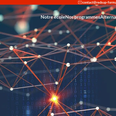
Notre école
Nos programmes
Altern
Reconversi
Déco
Int
Partenariat avec Cisco et Stormshie
Mastère Europ
Mastère Européen
Bachelo