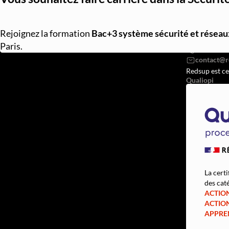
REDSUP © 2
Rejoignez la formation
Bac+3 système sécurité et réseau
98 Bd Vict
Paris.
07568382
Redsup est ce
Qualiopi
La certi
des caté
ACTIO
ACTIO
APPRE