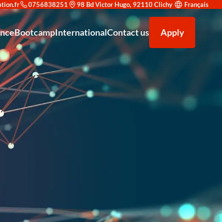
0756838251
98 Bd Victor Hugo, 92110 Clichy
Français
ance
Bootcamp
International
Contact us
Apply
on en cybersécurité : trouvez le parcours adapté à votre objectif
uvrir Redsup
Accompagnement à la recherche d'alternance
F5 AWAF (Application Web Application Firewall)
Venir étudier à Redsup
égrer Redsup
Bac+2 Technicien supérieur système et réseau
Our partners
Microsoft Office 365
ld : une double reconnaissance prestigieuse
Bac+3 Administrateur d’infrastructures sécurisées
Types de contrats
F5 LTM (Local Traffic Manager)
éen Expert IT en Cybersécurité et Haute Disponibilité Niveau 7 CEC
News
Exploitation des équipements de sécurité
 – Spécialisé en Conception et Déploiement de Solutions IA - Niveau 7
Analyste SOC (Niveau Initiation)
r Européen – Chargé de Développement Commercial - Niveau 6
Certification Cisco CCNA
Bac — Technicien Support IT &amp; Cybersécurité
Administration Linux Avancée
Administrateur Cloud & DevSecOps
Sécurité des Réseaux d'Entreprise
Analyste SOC Niveau Initiation