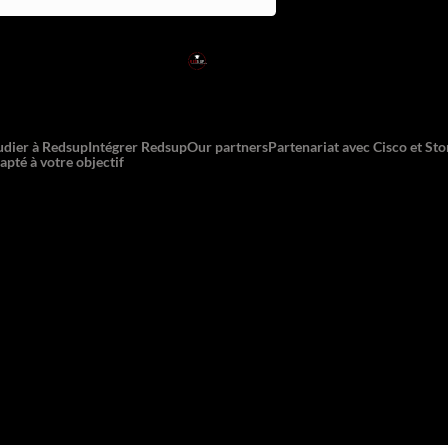
RED
SUP
L'EXPERTISE DE DEMAIN
udier à Redsup
Intégrer Redsup
Our partners
Partenariat avec Cisco et St
apté à votre objectif