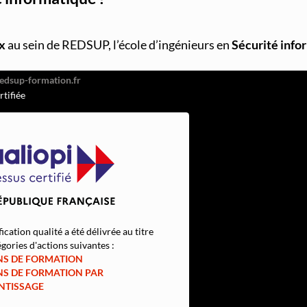
026
x
au sein de REDSUP, l’école d’ingénieurs en
Sécurité info
or Hugo, 92110 Clichy
51
rtifiée
fication qualité a été délivrée au titre
gories d'actions suivantes :
NS DE FORMATION
NS DE FORMATION PAR
NTISSAGE