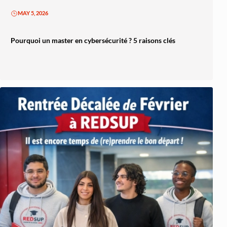
Architecture et Sécurité Cloud
MAY 5, 2026
Migration et Gestion Infrastructure C
Pourquoi un master en cybersécurité ? 5 raisons clés
Conteneurisation Docker et Kuberne
Intégration Continue et Déploiement Conti
Infrastructure as Code avec Terraform et
Automatisation Réseau avec Pyth
Software-Defined Networking (SDN) et
Supervision et Observabilité Rése