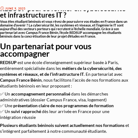
Étudier en France : pourquoi choisir
REDSUP pour se former en cybersécurité
JUNE 9, 2025
et infrastructures IT ?
Vous êtes
étudiant béninois
et vous rêvez de poursuivre vos études en France dans un
domaine d’avenir ? La cybersécurité, les systèmes et réseaux, et l’ingénierie IT sont
aujourd’hui des secteurs porteurs qui recrutent à l’échelle mondiale. Grâce à son
partenariat avec Campus France Bénin
, l’école
REDSUP
accompagne les étudiants
béninois dans la concrétisation de leur projet d’études en France.
Un partenariat pour vous
accompagner
REDSUP
est une école d’enseignement supérieur basée à Paris,
entièrement spécialisée dans les
métiers de la cybersécurité, des
systèmes et réseaux, et de l’infrastructure IT
. En partenariat avec
Campus France Bénin
, nous facilitons l’accès de nos formations aux
étudiants béninois en leur proposant :
✅ Un
accompagnement personnalisé
dans les démarches
administratives (dossier Campus France, visa, logement)
✅ Une
présentation claire de nos programmes de formation
✅ Un
suivi rapproché
dès leur arrivée en France pour une
intégration réussie
Plusieurs étudiants béninois suivent actuellement nos formations
et
s’intègrent parfaitement à notre communauté étudiante.