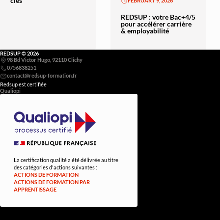
clés
FEBRUARY 9, 2026
REDSUP : votre Bac+4/5
pour accélérer carrière
& employabilité
REDSUP © 2026
98 Bd Victor Hugo, 92110 Clichy
0756838251
Redsup est certifiée
Qualiopi
La certification qualité a été délivrée au titre
des catégories d'actions suivantes :
ACTIONS DE FORMATION
ACTIONS DE FORMATION PAR
APPRENTISSAGE