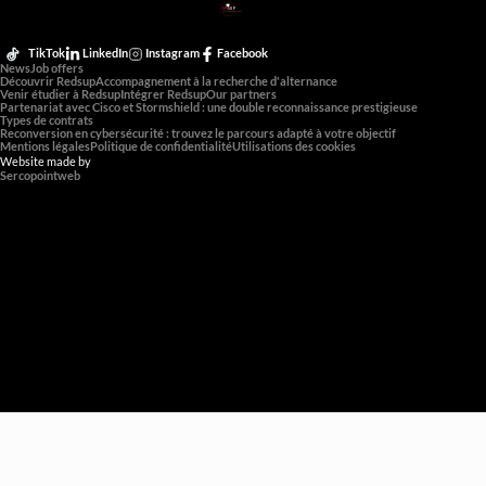
RED
SUP
L'EXPERTISE DE DEMAIN
TikTok
LinkedIn
Instagram
Facebook
News
Job offers
Découvrir Redsup
Accompagnement à la recherche d'alternance
Venir étudier à Redsup
Intégrer Redsup
Our partners
Partenariat avec Cisco et Stormshield : une double reconnaissance prestigieuse
Types de contrats
Reconversion en cybersécurité : trouvez le parcours adapté à votre objectif
Mentions légales
Politique de confidentialité
Utilisations des cookies
Website made by
Sercopointweb