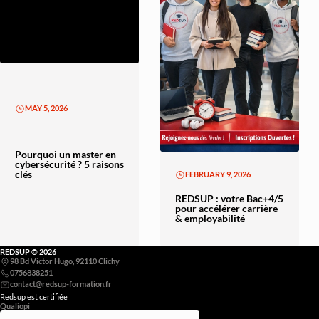
MAY 5, 2026
Pourquoi un master en
cybersécurité ? 5 raisons
clés
FEBRUARY 9, 2026
REDSUP : votre Bac+4/5
pour accélérer carrière
& employabilité
REDSUP © 2026
98 Bd Victor Hugo, 92110 Clichy
0756838251
Redsup est certifiée
Qualiopi