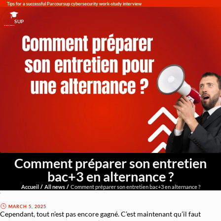
Tips for a successful Parcoursup cybersecurity work-study interview
RED
SUP
L'EXPERTISE DE DEMAIN
Comment préparer son entretien
bac+3 en alternance ?
Accueil
All news
Comment préparer son entretien bac+3 en alternance ?
Votre CV et votre Lettre de Motivation ont réussi à vous faire
décrocher un entretien pour votre alternance ? Félicitations !
MARCH 5, 2025
Cependant, tout n’est pas encore gagné. C’est maintenant qu’il faut