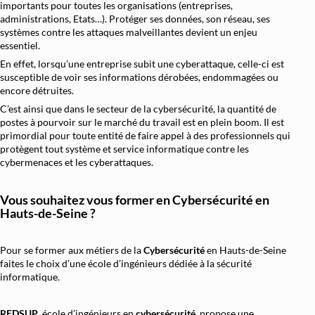
importants pour toutes les organisations (entreprises,
Architecture et Sécurité Cloud
administrations, Etats…). Protéger ses données, son réseau, ses
systèmes contre les attaques malveillantes devient un enjeu
Migration et Gestion Infrastructure C
essentiel.
Conteneurisation Docker et Kuberne
En effet, lorsqu’une entreprise subit une cyberattaque, celle-ci est
susceptible de voir ses informations dérobées, endommagées ou
Intégration Continue et Déploiement Conti
encore détruites.
Infrastructure as Code avec Terraform et
C’est ainsi que dans le secteur de la cybersécurité, la quantité de
postes à pourvoir sur le marché du travail est en plein boom. Il est
Automatisation Réseau avec Pyth
primordial pour toute entité de faire appel à des professionnels qui
protègent tout système et service informatique contre les
Software-Defined Networking (SDN) et
cybermenaces et les cyberattaques.
Supervision et Observabilité Rése
Vous souhaitez vous former en
Cybersécurité en
Hauts-de-Seine ?
Pour se former aux métiers de la
Cybersécurité
en Hauts-de-Seine
faites le choix d’une école d’ingénieurs dédiée à la sécurité
informatique.
REDSUP
, école d’ingénieurs en
cybersécurité
, propose une