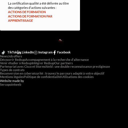
La certification qualité a été délivrée au titre
des catégories d'actions suivantes :
ACTIONS DE FORMATION
ACTIONS DE FORMATION PAR
APPRENTISSAGE
RED
SUP
L'EXPERTISE DE DEMAIN
TikTok
LinkedIn
Instagram
Facebook
News
Job offers
Découvrir Redsup
Accompagnement à la recherche d'alternance
Venir étudier à Redsup
Intégrer Redsup
Our partners
Partenariat avec Cisco et Stormshield : une double reconnaissance prestigieuse
Types de contrats
Reconversion en cybersécurité : trouvez le parcours adapté à votre objectif
Mentions légales
Politique de confidentialité
Utilisations des cookies
Website made by
Sercopointweb