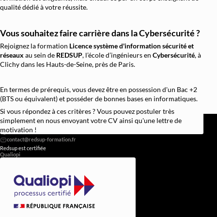
qualité dédié à votre réussite.
Vous souhaitez faire carrière dans la Cybersécurité ?
Rejoignez la formation
Licence système d'information sécurité et
réseaux
au sein de
REDSUP
, l’école d’ingénieurs en
Cybersécurité
, à
Clichy dans les Hauts-de-Seine, près de Paris.
En termes de prérequis, vous devez être en possession d'un Bac +2
(BTS ou équivalent) et posséder de bonnes bases en informatiques.
Si vous répondez à ces critères ? Vous pouvez postuler très
REDSUP © 2026
simplement en nous envoyant votre CV ainsi qu'une lettre de
98 Bd Victor Hugo, 92110 Clichy
motivation !
0756838251
Redsup est certifiée
Qualiopi