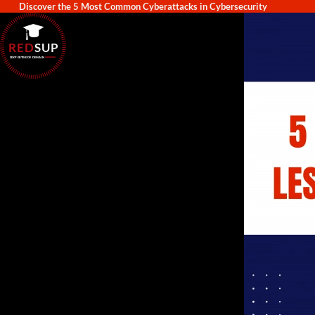
Discover the 5 Most Common Cyberattacks in Cybersecurity
RED
SUP
L'EXPERTISE DE DEMAIN