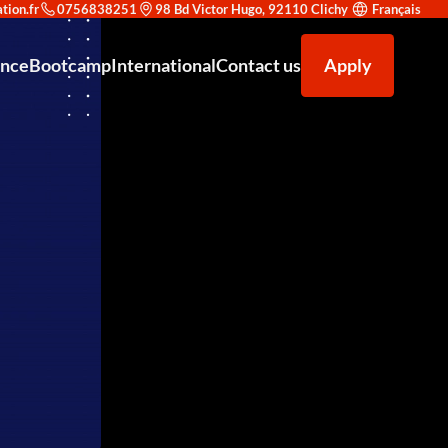
0756838251
98 Bd Victor Hugo, 92110 Clichy
Français
ance
Bootcamp
International
Contact us
Apply
on en cybersécurité : trouvez le parcours adapté à votre objectif
uvrir Redsup
Accompagnement à la recherche d'alternance
F5 AWAF (Application Web Application Firewall)
Venir étudier à Redsup
égrer Redsup
Bac+2 Technicien supérieur système et réseau
Our partners
Microsoft Office 365
ld : une double reconnaissance prestigieuse
Bac+3 Administrateur d’infrastructures sécurisées
Types de contrats
F5 LTM (Local Traffic Manager)
éen Expert IT en Cybersécurité et Haute Disponibilité Niveau 7 CEC
News
Exploitation des équipements de sécurité
 – Spécialisé en Conception et Déploiement de Solutions IA - Niveau 7
Analyste SOC (Niveau Initiation)
r Européen – Chargé de Développement Commercial - Niveau 6
Certification Cisco CCNA
Bac — Technicien Support IT &amp; Cybersécurité
Administration Linux Avancée
Administrateur Cloud & DevSecOps
Sécurité des Réseaux d'Entreprise
Analyste SOC Niveau Initiation