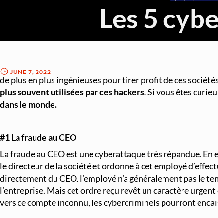
Les 5 cyb
De nos jours, la technologie numérique s'est démocratisée e
augmenter leurs revenus. Cependant, cette démocratisatio
JUNE 7, 2022
de plus en plus ingénieuses pour tirer profit de ces sociétés
plus souvent utilisées par ces hackers.
Si vous êtes curieu
dans le monde.
#1 La fraude au CEO
La fraude au CEO est une cyberattaque très répandue. En effe
le directeur de la société et ordonne à cet employé d’effe
directement du CEO, l’employé n’a généralement pas le tem
l’entreprise. Mais cet ordre reçu revêt un caractère urgent 
vers ce compte inconnu, les cybercriminels pourront encais