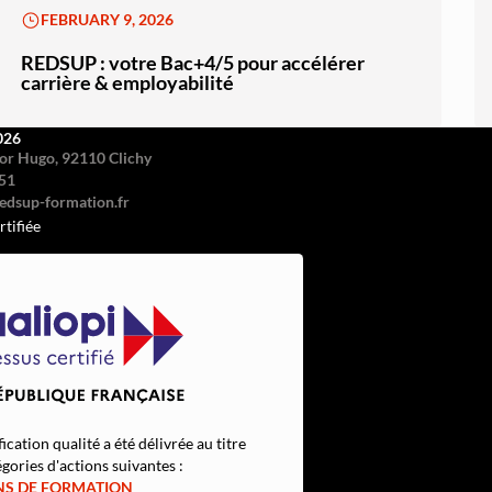
FEBRUARY 9, 2026
REDSUP : votre Bac+4/5 pour accélérer
carrière & employabilité
026
or Hugo, 92110 Clichy
51
rtifiée
fication qualité a été délivrée au titre
gories d'actions suivantes :
NS DE FORMATION