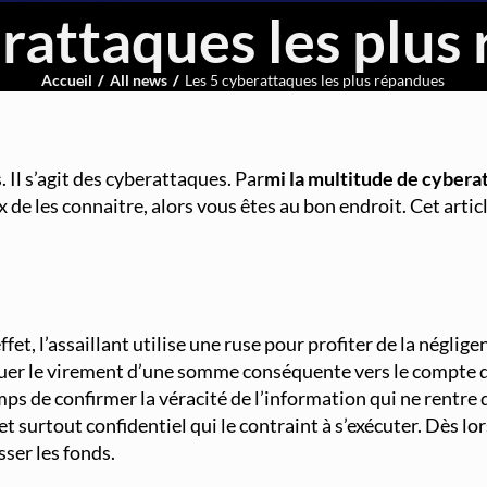
erattaques les plus
Accueil
All news
Les 5 cyberattaques les plus répandues
t la quasi-totalité des entreprises et des sociétés en fait 
n des outils numériques a aussi donné naissance à une nou
. Il s’agit des cyberattaques. Par
mi la multitude de cyberat
x de les connaitre, alors vous êtes au bon endroit. Cet arti
t, l’assaillant utilise une ruse pour profiter de la négligen
ctuer le virement d’une somme conséquente vers le compte d
ps de confirmer la véracité de l’information qui ne rentre
et surtout confidentiel qui le contraint à s’exécuter. Dès l
ser les fonds.