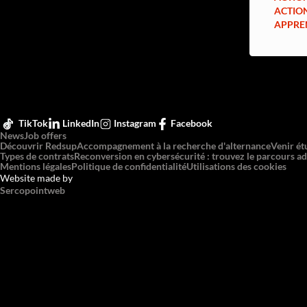
ACTIO
APPRE
TikTok
LinkedIn
Instagram
Facebook
News
Job offers
Découvrir Redsup
Accompagnement à la recherche d'alternance
Venir ét
Types de contrats
Reconversion en cybersécurité : trouvez le parcours ad
Mentions légales
Politique de confidentialité
Utilisations des cookies
Website made by
Sercopointweb