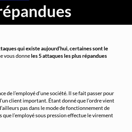
 répandues
Threat Hunting et Investigation Forensique
Réponse aux Incidents et Crisis Management
usage pour être plus proche des clients et aussi pour
Fondamentaux Cloud AWS et Azure
velle vague de hackers qui utilisent des méthodes
Architecture et Sécurité Cloud
taques qui existe aujourd’hui, certaines sont le
cle vous donne
les 5 attaques les plus répandues
Migration et Gestion Infrastructure Cloud
Conteneurisation Docker et Kubernetes
Intégration Continue et Déploiement Continu (CI/CD)
ce de l’employé d’une société. Il se fait passer pour
Infrastructure as Code avec Terraform et Ansible
’un client important. Étant donné que l’ordre vient
 d’ailleurs pas dans le mode de fonctionnement de
Automatisation Réseau avec Python
ors que l’employé sous pression effectue le virement
Software-Defined Networking (SDN) et SD-WAN