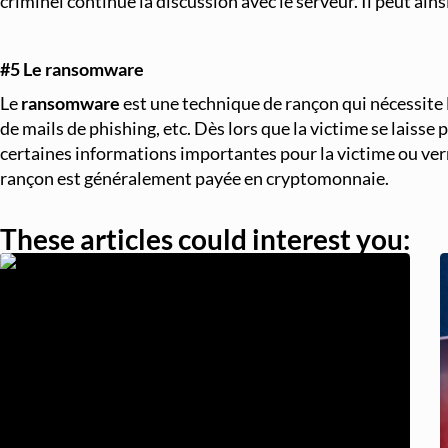
criminel continue la discussion avec le serveur. Il peut ains
#5
Le ransomware
Le
ransomware
est une technique de rançon qui nécessite l’
de mails de phishing, etc. Dès lors que la victime se laisse 
certaines informations importantes pour la victime ou verr
rançon est généralement payée en cryptomonnaie.
These articles could interest you: