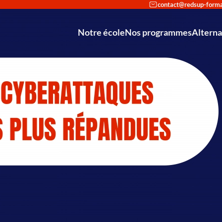
Notre école
Nos programmes
Altern
Reconversi
Déco
Int
Partenariat avec Cisco et Stormshie
Mastère Europ
Mastère Européen
Bachelo