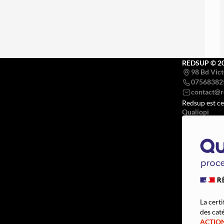
REDSUP © 2
98 Bd Vict
07568382
Redsup est ce
Qualiopi
La certi
des caté
ACTIO