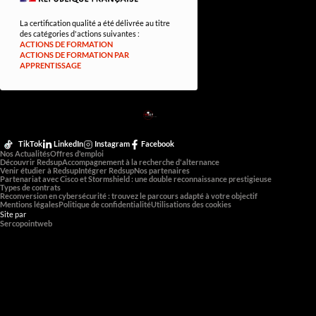
La certification qualité a été délivrée au titre
des catégories d'actions suivantes :
ACTIONS DE FORMATION
ACTIONS DE FORMATION PAR
APPRENTISSAGE
RED
SUP
L'EXPERTISE DE DEMAIN
TikTok
LinkedIn
Instagram
Facebook
Nos Actualités
Offres d'emploi
Découvrir Redsup
Accompagnement à la recherche d'alternance
Venir étudier à Redsup
Intégrer Redsup
Nos partenaires
Partenariat avec Cisco et Stormshield : une double reconnaissance prestigieuse
Types de contrats
Reconversion en cybersécurité : trouvez le parcours adapté à votre objectif
Mentions légales
Politique de confidentialité
Utilisations des cookies
Site par
Sercopointweb