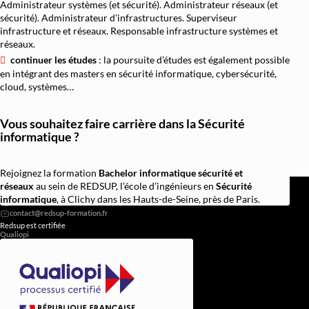
Administrateur systèmes (et sécurité). Administrateur réseaux (et
sécurité). Administrateur d'infrastructures. Superviseur
infrastructure et réseaux. Responsable infrastructure systèmes et
réseaux.
continuer les études
: la poursuite d’études est également possible
en intégrant des masters en sécurité informatique, cybersécurité,
cloud, systèmes…
Vous souhaitez faire carrière dans la Sécurité
informatique ?
Rejoignez la formation
Bachelor informatique sécurité et
REDSUP © 2026
réseaux
au sein de REDSUP, l’école d’ingénieurs en
Sécurité
98 Bd Victor Hugo, 92110 Clichy
informatique
, à Clichy dans les Hauts-de-Seine, près de Paris.
0756838251
Redsup est certifiée
Qualiopi