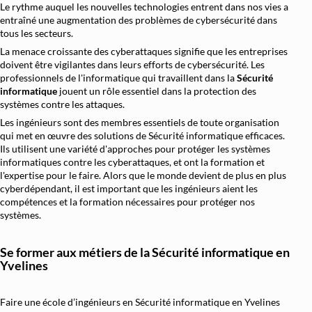
Le rythme auquel les nouvelles technologies entrent dans nos vies a
entraîné une augmentation des problèmes de cybersécurité dans
Architecture et Sécurité Cloud
tous les secteurs.
Migration et Gestion Infrastructure Cloud
La menace croissante des cyberattaques signifie que les entreprises
doivent être vigilantes dans leurs efforts de cybersécurité. Les
Conteneurisation Docker et Kubernetes
professionnels de l'informatique qui travaillent dans la
Sécurité
Intégration Continue et Déploiement Continu (
informatique
jouent un rôle essentiel dans la protection des
systèmes contre les attaques.
Infrastructure as Code avec Terraform et Ans
Les ingénieurs sont des membres essentiels de toute organisation
qui met en œuvre des solutions de Sécurité informatique efficaces.
Automatisation Réseau avec Python
Ils utilisent une variété d'approches pour protéger les systèmes
Software-Defined Networking (SDN) et SD
informatiques contre les cyberattaques, et ont la formation et
l'expertise pour le faire. Alors que le monde devient de plus en plus
Supervision et Observabilité Réseau
cyberdépendant, il est important que les ingénieurs aient les
compétences et la formation nécessaires pour protéger nos
systèmes.
Se former aux métiers de la Sécurité informatique en
Yvelines
Faire une école d’ingénieurs en Sécurité informatique en Yvelines