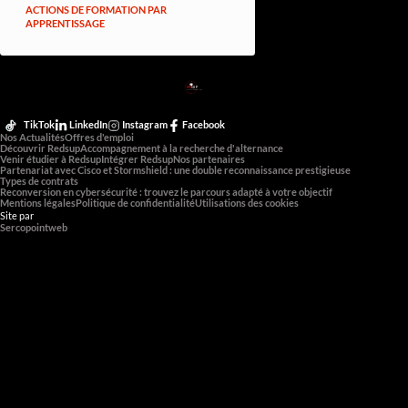
ACTIONS DE FORMATION PAR
APPRENTISSAGE
RED
SUP
L'EXPERTISE DE DEMAIN
TikTok
LinkedIn
Instagram
Facebook
Nos Actualités
Offres d'emploi
Découvrir Redsup
Accompagnement à la recherche d'alternance
Venir étudier à Redsup
Intégrer Redsup
Nos partenaires
Partenariat avec Cisco et Stormshield : une double reconnaissance prestigieuse
Types de contrats
Reconversion en cybersécurité : trouvez le parcours adapté à votre objectif
Mentions légales
Politique de confidentialité
Utilisations des cookies
Site par
Sercopointweb