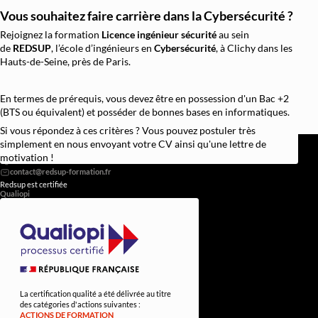
Vous souhaitez faire carrière dans la Cybersécurité ?
Rejoignez la formation
Licence ingénieur sécurité
au sein
de
REDSUP
, l’école d’ingénieurs en
Cybersécurité
, à Clichy dans les
Hauts-de-Seine, près de Paris.
En termes de prérequis, vous devez être en possession d'un Bac +2
(BTS ou équivalent) et posséder de bonnes bases en informatiques.
Si vous répondez à ces critères ? Vous pouvez postuler très
REDSUP © 2026
simplement en nous envoyant votre CV ainsi qu'une lettre de
98 Bd Victor Hugo, 92110 Clichy
motivation !
0756838251
Redsup est certifiée
Qualiopi
La certification qualité a été délivrée au titre
des catégories d'actions suivantes :
ACTIONS DE FORMATION