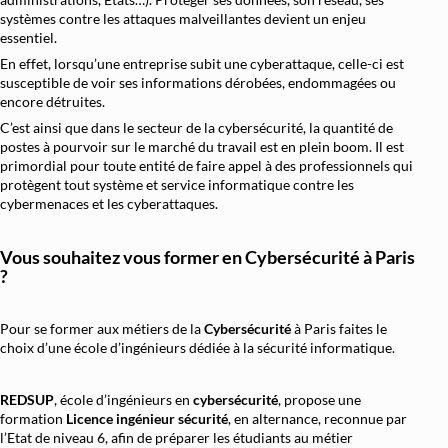
systèmes contre les attaques malveillantes devient un enjeu
Architecture et Sécurité Cloud
essentiel.
Migration et Gestion Infrastructure Cloud
En effet, lorsqu’une entreprise subit une cyberattaque, celle-ci est
susceptible de voir ses informations dérobées, endommagées ou
Conteneurisation Docker et Kubernetes
encore détruites.
C’est ainsi que dans le secteur de la cybersécurité, la quantité de
Intégration Continue et Déploiement Continu (
postes à pourvoir sur le marché du travail est en plein boom. Il est
Infrastructure as Code avec Terraform et Ans
primordial pour toute entité de faire appel à des professionnels qui
protègent tout système et service informatique contre les
Automatisation Réseau avec Python
cybermenaces et les cyberattaques.
Software-Defined Networking (SDN) et SD
Vous souhaitez vous former en
Cybersécurité à Paris
Supervision et Observabilité Réseau
?
Pour se former aux métiers de la
Cybersécurité
à Paris faites le
choix d’une école d’ingénieurs dédiée à la sécurité informatique.
REDSUP
, école d’ingénieurs en
cybersécurité
, propose une
formation
Licence ingénieur sécurité
, en alternance, reconnue par
l’Etat de niveau 6, afin de préparer les étudiants au métier