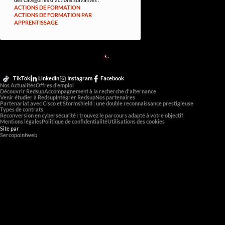
ACTIONS DE FORMATION
ACTIONS DE FORMATION PAR
APPRENTISSAGE
RED
SUP
L'EXPERTISE DE DEMAIN
TikTok
LinkedIn
Instagram
Facebook
Nos Actualités
Offres d'emploi
Découvrir Redsup
Accompagnement à la recherche d'alternance
Venir étudier à Redsup
Intégrer Redsup
Nos partenaires
Partenariat avec Cisco et Stormshield : une double reconnaissance prestigieuse
Types de contrats
Reconversion en cybersécurité : trouvez le parcours adapté à votre objectif
Mentions légales
Politique de confidentialité
Utilisations des cookies
Site par
Sercopointweb