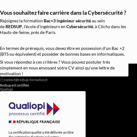
Vous souhaitez faire carrière dans la Cybersécurité ?
Rejoignez la formation
Bac+3 ingénieur sécurité
au sein
de
REDSUP
, l’école d’ingénieurs en
Cybersécurité
, à Clichy dans les
Hauts-de-Seine, près de Paris.
En termes de prérequis, vous devez être en possession d'un Bac +2
(BTS ou équivalent) et posséder de bonnes bases en informatiques.
Si vous répondez à ces critères ? Vous pouvez postuler très
REDSUP © 2026
simplement en nous envoyant votre CV ainsi qu'une lettre de
98 Bd Victor Hugo, 92110 Clichy
motivation !
0756838251
Redsup est certifiée
Qualiopi
La certification qualité a été délivrée au titre
des catégories d'actions suivantes :