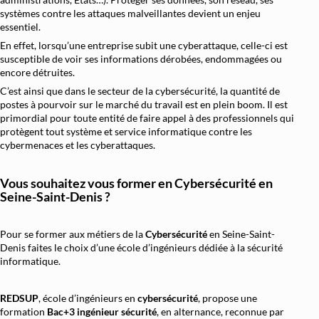
systèmes contre les attaques malveillantes devient un enjeu
Architecture et Sécurité Cloud
essentiel.
Migration et Gestion Infrastructure Cloud
En effet, lorsqu’une entreprise subit une cyberattaque, celle-ci est
susceptible de voir ses informations dérobées, endommagées ou
Conteneurisation Docker et Kubernetes
encore détruites.
C’est ainsi que dans le secteur de la cybersécurité, la quantité de
Intégration Continue et Déploiement Continu (
postes à pourvoir sur le marché du travail est en plein boom. Il est
Infrastructure as Code avec Terraform et Ans
primordial pour toute entité de faire appel à des professionnels qui
protègent tout système et service informatique contre les
Automatisation Réseau avec Python
cybermenaces et les cyberattaques.
Software-Defined Networking (SDN) et SD
Vous souhaitez vous former en
Cybersécurité en
Supervision et Observabilité Réseau
Seine-Saint-Denis ?
Pour se former aux métiers de la
Cybersécurité
en Seine-Saint-
Denis faites le choix d’une école d’ingénieurs dédiée à la sécurité
informatique.
REDSUP
, école d’ingénieurs en
cybersécurité
, propose une
formation
Bac+3 ingénieur sécurité
, en alternance, reconnue par