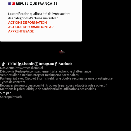
La certification qualité a été délivrée au titre
des catégories d'actions suivantes :
ACTIONS DE FORMATION
ACTIONS DE FORMATION PAR
APPRENTISSAGE
RED
SUP
L'EXPERTISE DE DEMAIN
TikTok
LinkedIn
Instagram
Facebook
Nos Actualités
Offres d'emploi
Découvrir Redsup
Accompagnement à la recherche d'alternance
Venir étudier à Redsup
Intégrer Redsup
Nos partenaires
Partenariat avec Cisco et Stormshield : une double reconnaissance prestigieuse
Types de contrats
Reconversion en cybersécurité : trouvez le parcours adapté à votre objectif
Mentions légales
Politique de confidentialité
Utilisations des cookies
Site par
Sercopointweb
Bachelor Cybersécurité