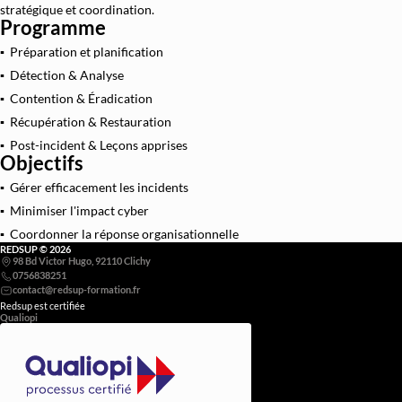
stratégique et coordination.
Programme
Architecture et Sécurité Cloud
▪ Préparation et planification
Migration et Gestion Infrastructure Cloud
▪ Détection & Analyse
Conteneurisation Docker et Kubernetes
▪ Contention & Éradication
Intégration Continue et Déploiement Continu (
▪ Récupération & Restauration
▪ Post-incident & Leçons apprises
Infrastructure as Code avec Terraform et Ans
Objectifs
Automatisation Réseau avec Python
▪ Gérer efficacement les incidents
Software-Defined Networking (SDN) et SD
▪ Minimiser l'impact cyber
▪ Coordonner la réponse organisationnelle
Supervision et Observabilité Réseau
REDSUP © 2026
98 Bd Victor Hugo, 92110 Clichy
0756838251
Redsup est certifiée
Qualiopi