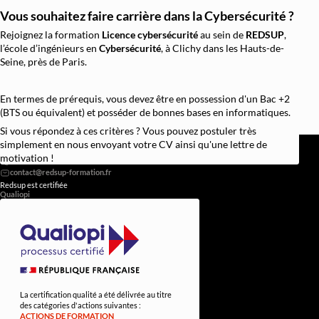
Vous souhaitez faire carrière dans la Cybersécurité ?
Rejoignez la formation
Licence cybersécurité
au sein de
REDSUP
,
l’école d’ingénieurs en
Cybersécurité
, à Clichy dans les Hauts-de-
Seine, près de Paris.
En termes de prérequis, vous devez être en possession d'un Bac +2
(BTS ou équivalent) et posséder de bonnes bases en informatiques.
Si vous répondez à ces critères ? Vous pouvez postuler très
REDSUP © 2026
simplement en nous envoyant votre CV ainsi qu'une lettre de
98 Bd Victor Hugo, 92110 Clichy
motivation !
0756838251
Redsup est certifiée
Qualiopi
La certification qualité a été délivrée au titre
des catégories d'actions suivantes :
ACTIONS DE FORMATION