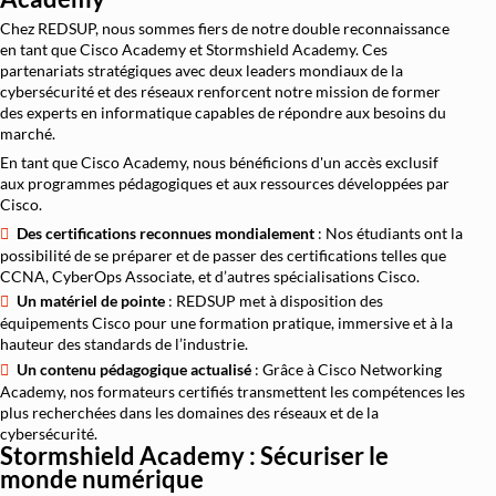
Chez REDSUP, nous sommes fiers de notre double reconnaissance
en tant que Cisco Academy et Stormshield Academy. Ces
partenariats stratégiques avec deux leaders mondiaux de la
cybersécurité et des réseaux renforcent notre mission de former
Cisco Academy : Une expertise reconnue
des experts en informatique capables de répondre aux besoins du
à l’échelle internationale
marché.
En tant que Cisco Academy, nous bénéficions d'un accès exclusif
aux programmes pédagogiques et aux ressources développées par
Cisco.
Des certifications reconnues mondialement
: Nos étudiants ont la
possibilité de se préparer et de passer des certifications telles que
CCNA, CyberOps Associate, et d’autres spécialisations Cisco.
Un matériel de pointe
: REDSUP met à disposition des
équipements Cisco pour une formation pratique, immersive et à la
hauteur des standards de l’industrie.
Un contenu pédagogique actualisé
: Grâce à Cisco Networking
Academy, nos formateurs certifiés transmettent les compétences les
plus recherchées dans les domaines des réseaux et de la
cybersécurité.
Stormshield Academy : Sécuriser le
monde numérique