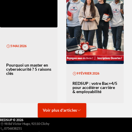
5 MAI 2026
Pourquoi un master en
cybersécurité ? 5 raisons
clés
9 FÉVRIER 2026
REDSUP : votre Bac+4/5
pour accélérer carrière
& employabilité
Voir plus d'articles
REDSUP © 2026
98 Bd Victor Hugo, 92110 Clichy
0756838251