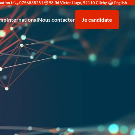
0756838251
98 Bd Victor Hugo, 92110 Clichy
English
amp
International
Nous contacter
Je candidate
rité : trouvez le parcours adapté à votre objectif
nt à la recherche d'alternance
F5 AWAF (Application Web Application Firewall)
Venir étudier à Redsup
nicien supérieur système et réseau
Nos partenaires
Microsoft Office 365
e reconnaissance prestigieuse
strateur d’infrastructures sécurisées
Types de contrats
F5 LTM (Local Traffic Manager)
T en Cybersécurité et Haute Disponibilité Niveau 7
Exploitation des équipements de sécurité
en Conception et Déploiement de Solutions IA - Niveau 7
Analyste SOC (Niveau Initiation)
hargé de Développement Commercial - Niveau 6
Certification Cisco CCNA
hnicien Support IT & Cybersécurité
Administration Linux Avancée
dministrateur Cloud & DevSecOps
Sécurité des Réseaux d'Entreprise
Analyste SOC Niveau Initiation