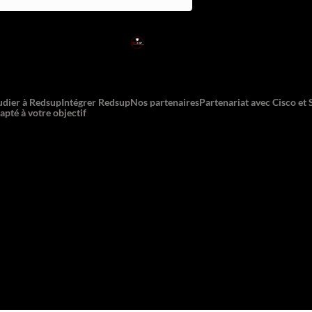
RED
SUP
L'EXPERTISE DE DEMAIN
udier à Redsup
Intégrer Redsup
Nos partenaires
Partenariat avec Cisco et
apté à votre objectif