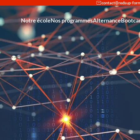
Notre école
Nos programmes
Alternance
Bootc
Reconversion en cybersécu
Découvrir Redsup
Accompagneme
Intégrer Redsup
Bac+2 Tech
Partenariat avec Cisco et Stormshield : une doubl
Bac+3 Admini
Mastère Européen Expert I
Nos Actualités
Mastère Européen – Spécialisé 
Bachelor Européen – C
Bac — Tec
Bac+3 — A