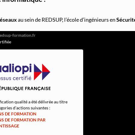
026
réseaux
au sein de REDSUP, l’école d’ingénieurs en
Sécurit
or Hugo, 92110 Clichy
51
rtifiée
fication qualité a été délivrée au titre
gories d'actions suivantes :
NS DE FORMATION
NS DE FORMATION PAR
NTISSAGE