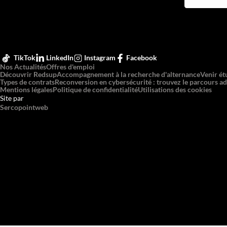
TikTok
LinkedIn
Instagram
Facebook
Nos Actualités
Offres d'emploi
Découvrir Redsup
Accompagnement à la recherche d'alternance
Venir ét
Types de contrats
Reconversion en cybersécurité : trouvez le parcours ad
Mentions légales
Politique de confidentialité
Utilisations des cookies
Site par
Sercopointweb