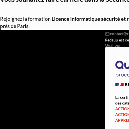
REDSUP © 2
Rejoignez la formation
Licence informatique sécurité et 
98 Bd Vict
près de Paris.
07568382
Redsup est ce
Qualiopi
La certi
des caté
ACTIO
ACTIO
APPRE