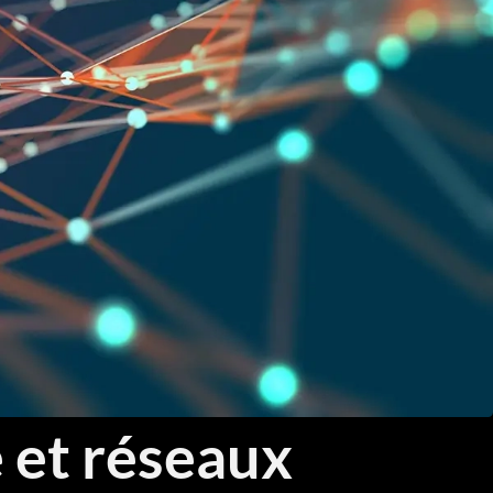
Threat Hunting et Investigation Forensique
Réponse aux Incidents et Crisis Management
Fondamentaux Cloud AWS et Azure
Architecture et Sécurité Cloud
Migration et Gestion Infrastructure Cloud
Conteneurisation Docker et Kubernetes
Intégration Continue et Déploiement Continu (CI/CD)
Infrastructure as Code avec Terraform et Ansible
Automatisation Réseau avec Python
 et réseaux
Software-Defined Networking (SDN) et SD-WAN