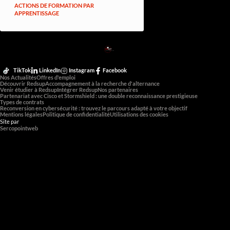
ACTIONS DE FORMATION PAR
APPRENTISSAGE
RED
SUP
L'EXPERTISE DE DEMAIN
TikTok
LinkedIn
Instagram
Facebook
Nos Actualités
Offres d'emploi
Découvrir Redsup
Accompagnement à la recherche d'alternance
Venir étudier à Redsup
Intégrer Redsup
Nos partenaires
Partenariat avec Cisco et Stormshield : une double reconnaissance prestigieuse
Types de contrats
Reconversion en cybersécurité : trouvez le parcours adapté à votre objectif
Mentions légales
Politique de confidentialité
Utilisations des cookies
Site par
Sercopointweb