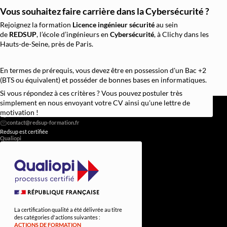
Vous souhaitez faire carrière dans la Cybersécurité ?
Rejoignez la formation
Licence ingénieur sécurité
au sein
de
REDSUP
, l’école d’ingénieurs en
Cybersécurité
, à Clichy dans les
Hauts-de-Seine, près de Paris.
En termes de prérequis, vous devez être en possession d'un Bac +2
(BTS ou équivalent) et posséder de bonnes bases en informatiques.
Si vous répondez à ces critères ? Vous pouvez postuler très
REDSUP © 2026
simplement en nous envoyant votre CV ainsi qu'une lettre de
98 Bd Victor Hugo, 92110 Clichy
motivation !
0756838251
Redsup est certifiée
Qualiopi
La certification qualité a été délivrée au titre
des catégories d'actions suivantes :
ACTIONS DE FORMATION