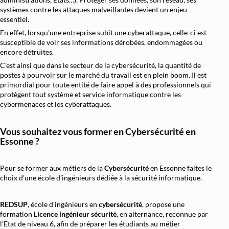
systèmes contre les attaques malveillantes devient un enjeu
Architecture et Sécurité Cloud
essentiel.
Migration et Gestion Infrastructure Cloud
En effet, lorsqu’une entreprise subit une cyberattaque, celle-ci est
susceptible de voir ses informations dérobées, endommagées ou
Conteneurisation Docker et Kubernetes
encore détruites.
C’est ainsi que dans le secteur de la cybersécurité, la quantité de
Intégration Continue et Déploiement Continu (
postes à pourvoir sur le marché du travail est en plein boom. Il est
Infrastructure as Code avec Terraform et Ans
primordial pour toute entité de faire appel à des professionnels qui
protègent tout système et service informatique contre les
Automatisation Réseau avec Python
cybermenaces et les cyberattaques.
Software-Defined Networking (SDN) et SD
Vous souhaitez vous former en
Cybersécurité en
Supervision et Observabilité Réseau
Essonne ?
Pour se former aux métiers de la
Cybersécurité
en Essonne faites le
choix d’une école d’ingénieurs dédiée à la sécurité informatique.
REDSUP
, école d’ingénieurs en
cybersécurité
, propose une
formation
Licence ingénieur sécurité
, en alternance, reconnue par
l’Etat de niveau 6, afin de préparer les étudiants au métier