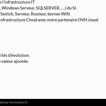
 l'infrastructure IT
s, Windows Serveur, SQLSERVER, ….) du SI.
 Switch, Serveur, Routeur, bornes Wifi)
e infrastructure Cloud avec notre partenaire OVH cloud
lités d’évolution.
e valeur ajoutée.
026
or Hugo, 92110 Clichy
51