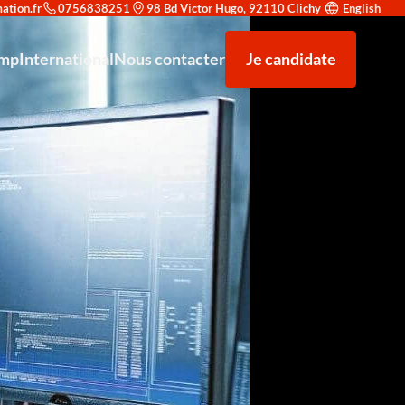
0756838251
98 Bd Victor Hugo, 92110 Clichy
English
amp
International
Nous contacter
Je candidate
rité : trouvez le parcours adapté à votre objectif
nt à la recherche d'alternance
F5 AWAF (Application Web Application Firewall)
Venir étudier à Redsup
nicien supérieur système et réseau
Nos partenaires
Microsoft Office 365
e reconnaissance prestigieuse
strateur d’infrastructures sécurisées
Types de contrats
F5 LTM (Local Traffic Manager)
T en Cybersécurité et Haute Disponibilité Niveau 7
Exploitation des équipements de sécurité
en Conception et Déploiement de Solutions IA - Niveau 7
Analyste SOC (Niveau Initiation)
hargé de Développement Commercial - Niveau 6
Certification Cisco CCNA
hnicien Support IT & Cybersécurité
Administration Linux Avancée
dministrateur Cloud & DevSecOps
Sécurité des Réseaux d'Entreprise
Analyste SOC Niveau Initiation