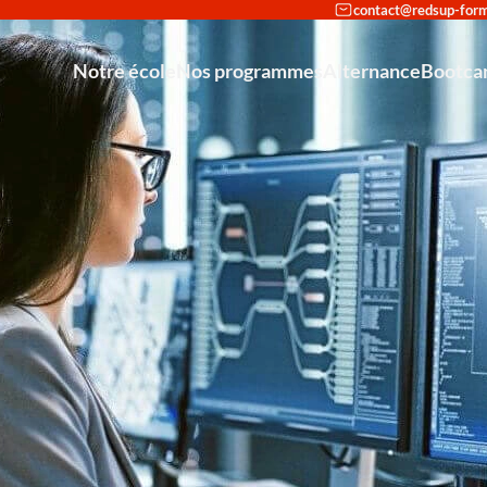
Notre école
Nos programmes
Alternance
Bootc
Reconversion en cybersécu
Découvrir Redsup
Accompagneme
Intégrer Redsup
Bac+2 Tech
Partenariat avec Cisco et Stormshield : une doubl
Bac+3 Admini
Mastère Européen Expert I
Nos Actualités
Mastère Européen – Spécialisé 
Bachelor Européen – C
Bac — Tec
Bac+3 — A