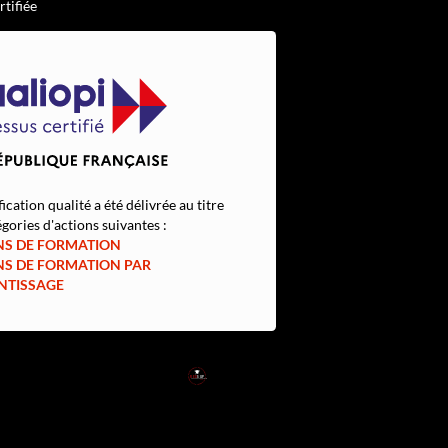
rtifiée
fication qualité a été délivrée au titre
gories d'actions suivantes :
NS DE FORMATION
NS DE FORMATION PAR
NTISSAGE
RED
SUP
L'EXPERTISE DE DEMAIN