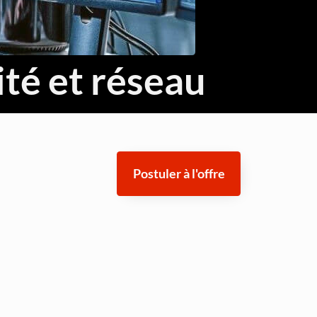
Threat Hunting et Investigation Forensique
Réponse aux Incidents et Crisis Management
té et réseau
Fondamentaux Cloud AWS et Azure
Architecture et Sécurité Cloud
Migration et Gestion Infrastructure Cloud
Postuler à l'offre
Conteneurisation Docker et Kubernetes
Intégration Continue et Déploiement Continu (CI/CD)
Infrastructure as Code avec Terraform et Ansible
Automatisation Réseau avec Python
Software-Defined Networking (SDN) et SD-WAN