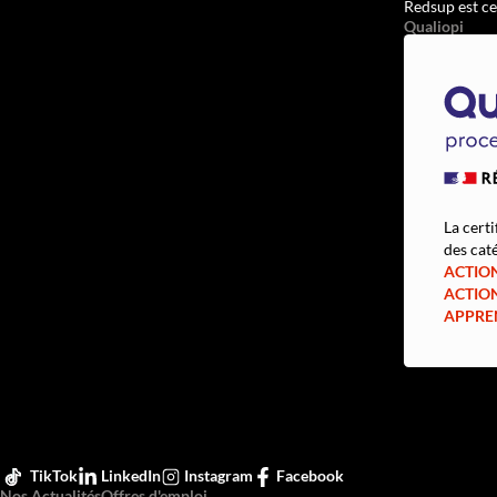
Redsup est ce
Qualiopi
La certi
des caté
ACTIO
ACTIO
APPRE
TikTok
LinkedIn
Instagram
Facebook
Nos Actualités
Offres d'emploi