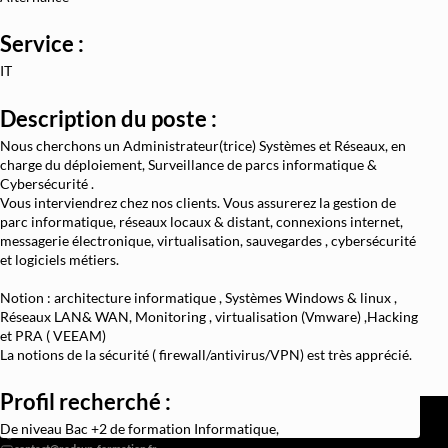
Architecture et Sécurité Cloud
Service :
Migration et Gestion Infrastructure Cloud
IT
Conteneurisation Docker et Kubernetes
Description du poste :
Intégration Continue et Déploiement Continu (
Nous cherchons un Administrateur(trice) Systèmes et Réseaux, en
Infrastructure as Code avec Terraform et Ans
charge du déploiement, Surveillance de parcs informatique &
Cybersécurité .
Automatisation Réseau avec Python
Vous interviendrez chez nos clients. Vous assurerez la gestion de
parc informatique, réseaux locaux & distant, connexions internet,
Software-Defined Networking (SDN) et SD
messagerie électronique, virtualisation, sauvegardes , cybersécurité
et logiciels métiers.
Supervision et Observabilité Réseau
Notion : architecture informatique , Systèmes Windows & linux ,
Réseaux LAN& WAN, Monitoring , virtualisation (Vmware) ,Hacking
et PRA ( VEEAM)
La notions de la sécurité ( firewall/antivirus/VPN) est très apprécié.
Profil recherché :
REDSUP © 2026
98 Bd Victor Hugo, 92110 Clichy
De niveau Bac +2 de formation Informatique,
0756838251