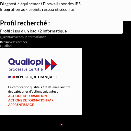
Diagnostic équipement Firewall / sondes IPS
Intégration aux projets réseau et sécurité
Profil recherché :
REDSUP © 2026
98 Bd Victor Hugo, 92110 Clichy
Profil : issu d'un bac +2 informatique
0756838251
Redsup est certifiée
Qualiopi
La certification qualité a été délivrée au titre
des catégories d'actions suivantes :
ACTIONS DE FORMATION
ACTIONS DE FORMATION PAR
APPRENTISSAGE
RED
SUP
L'EXPERTISE DE DEMAIN