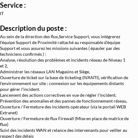
Service :
Architecture et Sécurité Cloud
IT
Migration et Gestion Infrastructure Cloud
Description du poste :
Conteneurisation Docker et Kubernetes
Au sein de la direction des flux,Service Support, vous intégrerez
Intégration Continue et Déploiement Continu (
l’équipe Support de Proximité rattaché au responsable d’équipe
Support et vous assurez les missions suivantes ( épauler par des
Infrastructure as Code avec Terraform et Ans
techniciens confirmés ) :
Analyse, résolution des problèmes et incidents réseau de Niveau 1
Automatisation Réseau avec Python
et 2,
Software-Defined Networking (SDN) et SD
Administrer les réseaux LAN Magasins et Siège,
Ouverture de ticket sur la base de ticketing (IVANTI), vérification de
Supervision et Observabilité Réseau
l'environnement sur site ; connexion sur les équipements distants
pour gérer l'incident.
Lancement des actions correctives en vue de régler l'incident.
Prévention des anomalies et des pannes de fonctionnement réseau,
Ouverture / Fermeture des incidents opérateur (via le portail WEB
Extranet)
Ouverture / Fermeture de flux Firewall (Mise en place de matrice de
flux)
Suivi des incidents WAN et relance des intervenants pour veiller au
respect des délais