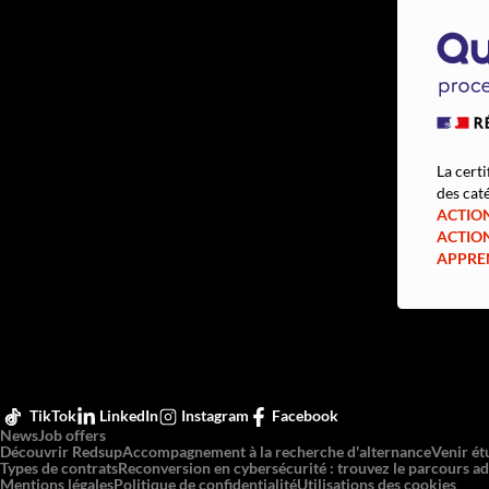
La certi
des caté
ACTIO
ACTIO
APPRE
TikTok
LinkedIn
Instagram
Facebook
News
Job offers
Découvrir Redsup
Accompagnement à la recherche d'alternance
Venir ét
Types de contrats
Reconversion en cybersécurité : trouvez le parcours ad
Mentions légales
Politique de confidentialité
Utilisations des cookies