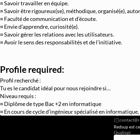
¤ Savoir travailler en équipe.
¤ Savoir être rigoureux(se), méthodique, organisé(e), auto
¤ Faculté de communication et d’écoute.
¤ Envie d’apprendre, curiosité(e).
¤ Savoir gérer les relations avec les utilisateurs.
¤ Avoir le sens des responsabilités et de l'initiative.
Profile required:
Profil recherché :
Tu es le candidat idéal pour nous rejoindre si…
Niveau requis :
REDSUP © 2
¤ Diplôme de type Bac +2 en informatique
98 Bd Vict
¤ En cours de cycle d’ingénieur spécialisé en informatiqu
07568382
Redsup est ce
Qualiopi