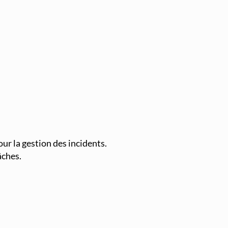
Supervision et Observabilité Réseau
ur la gestion des incidents.
âches.