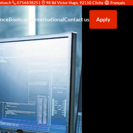
0756838251
98 Bd Victor Hugo, 92110 Clichy
Français
ance
Bootcamp
International
Contact us
Apply
on en cybersécurité : trouvez le parcours adapté à votre objectif
uvrir Redsup
Accompagnement à la recherche d'alternance
F5 AWAF (Application Web Application Firewall)
Venir étudier à Redsup
égrer Redsup
Bac+2 Technicien supérieur système et réseau
Our partners
Microsoft Office 365
ld : une double reconnaissance prestigieuse
Bac+3 Administrateur d’infrastructures sécurisées
Types de contrats
F5 LTM (Local Traffic Manager)
éen Expert IT en Cybersécurité et Haute Disponibilité Niveau 7 CEC
News
Exploitation des équipements de sécurité
 – Spécialisé en Conception et Déploiement de Solutions IA - Niveau 7
Analyste SOC (Niveau Initiation)
r Européen – Chargé de Développement Commercial - Niveau 6
Certification Cisco CCNA
Bac — Technicien Support IT &amp; Cybersécurité
Administration Linux Avancée
Administrateur Cloud & DevSecOps
Sécurité des Réseaux d'Entreprise
Analyste SOC Niveau Initiation