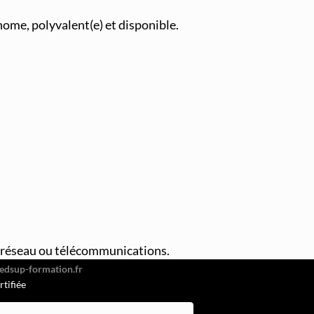
nome, polyvalent(e) et disponible.
026
or Hugo, 92110 Clichy
e, réseau ou télécommunications.
51
rtifiée