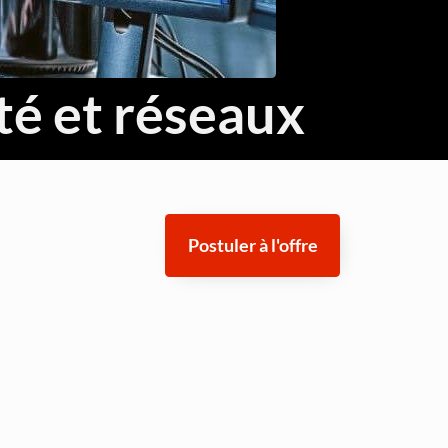
Threat Hunting et Investigation Forensique
Réponse aux Incidents et Crisis Management
té et réseaux
Fondamentaux Cloud AWS et Azure
Architecture et Sécurité Cloud
Migration et Gestion Infrastructure Cloud
Postuler à l'offre
Conteneurisation Docker et Kubernetes
Intégration Continue et Déploiement Continu (CI/CD)
Infrastructure as Code avec Terraform et Ansible
Automatisation Réseau avec Python
Software-Defined Networking (SDN) et SD-WAN