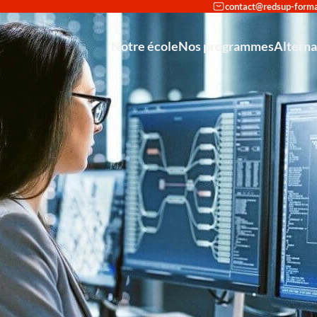
Notre école
Nos programmes
Altern
Reconversi
Déco
Int
Partenariat avec Cisco et Stormshie
Mastère Europ
Mastère Européen
Bachelo