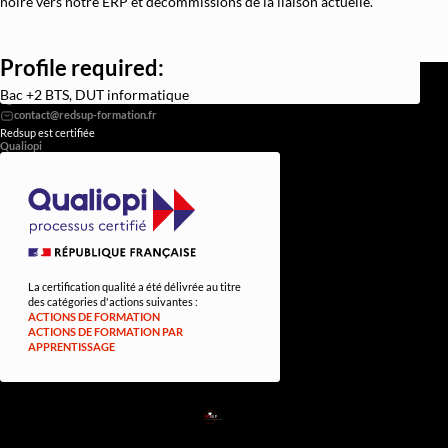
noire vers notre ERP et décommissions de la liaison actuelle.
Profile required:
REDSUP © 2026
98 Bd Victor Hugo, 92110 Clichy
Bac +2 BTS, DUT informatique
0756838251
Redsup est certifiée
Qualiopi
La certification qualité a été délivrée au titre
des catégories d'actions suivantes :
ACTIONS DE FORMATION
ACTIONS DE FORMATION PAR
APPRENTISSAGE
RED
SUP
L'EXPERTISE DE DEMAIN