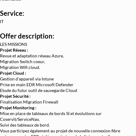
Architecture et Sécurité Cloud
Service:
Migration et Gestion Infrastructure C
IT
Conteneurisation Docker et Kuberne
Offer description:
Intégration Continue et Déploiement Conti
LES MISSIONS
Infrastructure as Code avec Terraform et
Projet Réseau :
Revue et adaptation réseau Azure,
Automatisation Réseau avec Pyth
Migration Switch coeur,
Software-Defined Networking (SDN) et
Migration Wifi cloud.
Projet Cloud :
Supervision et Observabilité Rése
Gestion d'appareil via Intune
Prise en main EDR Microsoft Defender
Etude du futur outil de sauvegarde Cloud
Projet Sécurité :
Finalisation Migration Firewall
Projet Monitoring :
Mise en place de tableaux de bords SI et évolutions sur
Coservit/ServiceNav,
Suivi des tableaux de bord.
Vous participez également au projet de nouvelle connexion fibre