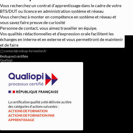
Vous recherchez un contrat d'apprentissage dans le cadre de votre
BTS/DUT ou licence en administration système et réseau
Vous cherchez à monter en compétence en système et réseau et
vous savez faire preuve de curiosité
Personne de contact, vous aimez travailler en équipe.
Vos qualités rédactionnelles et d’expression orale facilitent les
REDSUP © 2026
échanges en interne et en externe et vous permettront de maintenir
98 Bd Victor Hugo, 92110 Clichy
et de faire
0756838251
Redsup est certifiée
Qualiopi
La certification qualité a été délivrée au titre
des catégories d'actions suivantes :
ACTIONS DE FORMATION
ACTIONS DE FORMATION PAR
APPRENTISSAGE