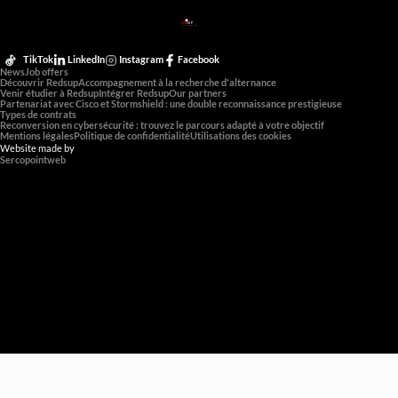
RED
SUP
L'EXPERTISE DE DEMAIN
TikTok
LinkedIn
Instagram
Facebook
News
Job offers
Découvrir Redsup
Accompagnement à la recherche d'alternance
Venir étudier à Redsup
Intégrer Redsup
Our partners
Partenariat avec Cisco et Stormshield : une double reconnaissance prestigieuse
Types de contrats
Reconversion en cybersécurité : trouvez le parcours adapté à votre objectif
Mentions légales
Politique de confidentialité
Utilisations des cookies
Website made by
Sercopointweb