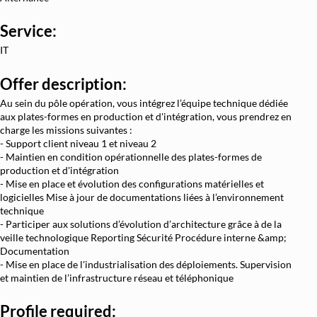
Architecture et Sécurité Cloud
Service:
Migration et Gestion Infrastructure C
IT
Conteneurisation Docker et Kuberne
Offer description:
Intégration Continue et Déploiement Conti
Au sein du pôle opération, vous intégrez l’équipe technique dédiée
Infrastructure as Code avec Terraform et
aux plates-formes en production et d'intégration, vous prendrez en
charge les missions suivantes :
Automatisation Réseau avec Pyth
- Support client niveau 1 et niveau 2
Software-Defined Networking (SDN) et
- Maintien en condition opérationnelle des plates-formes de
production et d'intégration
Supervision et Observabilité Rése
- Mise en place et évolution des configurations matérielles et
logicielles Mise à jour de documentations liées à l’environnement
technique
- Participer aux solutions d’évolution d’architecture grâce à de la
veille technologique Reporting Sécurité Procédure interne &amp;
Documentation
- Mise en place de l'industrialisation des déploiements. Supervision
et maintien de l’infrastructure réseau et téléphonique
Profile required: